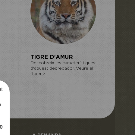
DHOLE
TIGRE D'AMUR
Descobreix les característiques
Descobreix les característiques
d'aquest depredador. Veure el
d'aquest depredador. Veure el
OZONIA
TADA
fitxer >
fitxer >
at
0
e
0