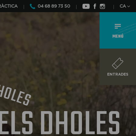
RÀCTICA
04 68 89 73 50
CA
MENÚ
ENTRADES
H
O
L
E
S
 ELS DHOLES