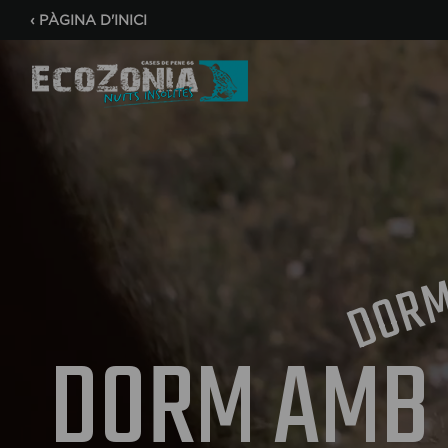
‹
PÀGINA D'INICI
R
O
D
DORM AMB E