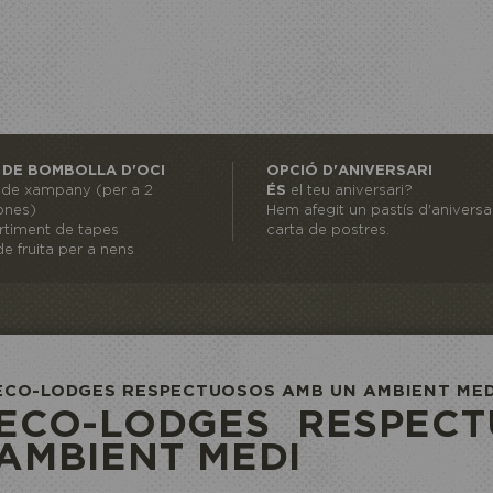
 DE BOMBOLLA D'OCI
OPCIÓ D'ANIVERSARI
l de xampany (per a 2
ÉS
el teu aniversari?
ones)
Hem afegit un pastís d'aniversar
rtiment de tapes
carta de postres.
e fruita per a nens
ECO-LODGES RESPECTUOSOS AMB UN AMBIENT MED
ECO-LODGES RESPEC
AMBIENT MEDI