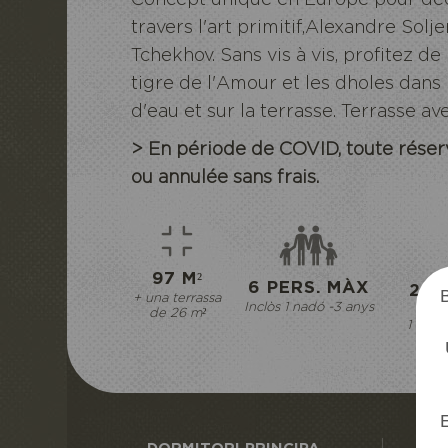
travers l'art primitif,
Alexandre Solje
Tchekhov. Sans vis à vis, profitez de
tigre de l'Amour et les dholes dans l
d'eau et sur la terrasse. Terrasse av
> En période de COVID, toute réserv
ou annulée sans frais.
ECOZO
ECOP
97 M²
6 PERS. MÀX
2 D
+ una terrassa
Inclòs 1 nadó -3 anys
1 dor
de 26 m²
1 habi
E