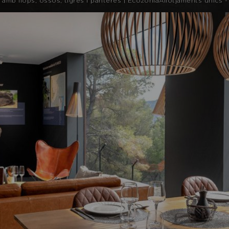
mb llops, óssos, tigres i panteres | EcozoniaAllotjaments únics -