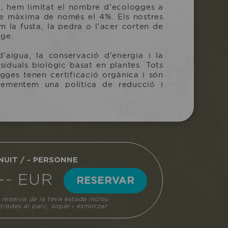
l, hem limitat el nombre d'ecologges a
ie màxima de només el 4%. Els nostres
m la fusta, la pedra o l'acer corten de
tge.
'aigua, la conservació d'energia i la
iduals biològic basat en plantes. Tots
ogges tenen certificació orgànica i són
lementem una política de reducció i
 NUIT / - PERSONNE
--- EUR
RESERVAR
 reserva de la teva estada inclou
trades al parc, sopar i esmorzar