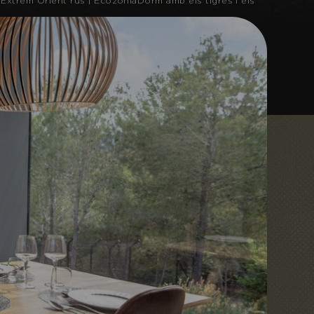
 Extrem Orient rus | EcozoniaDorm amb els tigres i els