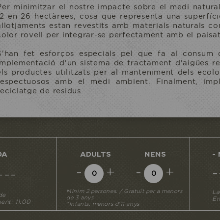
Per minimitzar el nostre impacte sobre el medi natura
12 en 26 hectàrees, cosa que representa una superfíc
allotjaments estan revestits amb materials naturals co
color rovell per integrar-se perfectament amb el paisa
S'han fet esforços especials pel que fa al consum d
implementació d'un sistema de tractament d'aigües res
els productes utilitzats per al manteniment dels ecol
respectuosos amb el medi ambient. Finalment, imp
reciclatge de residus.
DA
ADULTS
NENS
-
-
+
-
+
---
Mínim 2 persones. / Gratuït per a menors
La
de
de 3 anys
En
ment: 11:00
*Infants: menors d'11 anys