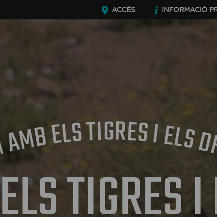
ACCÉS
INFORMACIÓ P
G
R
I
T
E
S
S
L
I
E
E
B
L
M
S
A
D
M
LS TIGRES I