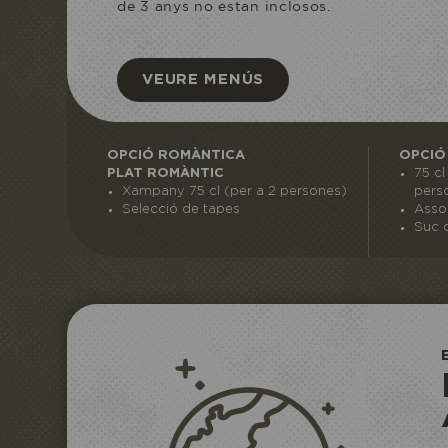
de 3 anys no estan inclosos.
VEURE MENÚS
OPCIÓ ROMÀNTICA
OPCIÓ
PLAT ROMÀNTIC
75 c
Xampany 75 cl (per a 2 persones)
pers
Selecció de tapes
Asso
Suc d