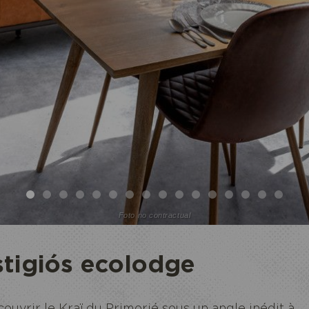
Foto no contractual
stigiós ecolodge
uvrir le Kraï du Primorié sous un angle inédit à