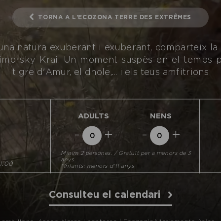
TORNA A L'ECOZONA TERRE DES EXTRÊMES
d'una natura exuberant i exuberant, comparteix la
imorsky Krai. Un moment suspès en el temps pe
tigre d'Amur, el dhole,... i els teus amfitrions
ADULTS
NENS
-
+
-
+
Mínim 2 persones. / Gratuït per a menors de 3
anys
11:00
*Infants: menors d'11 anys
Consulteu el calendari