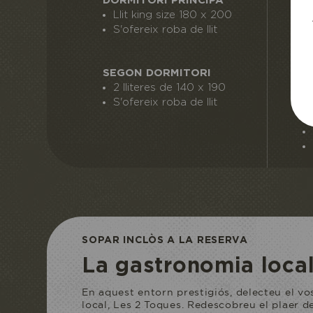
DORMITORI PRINCIPA
T
Llit king size 180 x 200
S'ofereix roba de llit
SEGON DORMITORI
B
2 lliteres de 140 x 190
S'ofereix roba de llit
ACCÉS A L'
Reservo la mev
SOPAR INCLÒS A LA RESERVA
La gastronomia local
En aquest entorn prestigiós, delecteu el v
local, Les 2 Toques. Redescobreu el plaer de