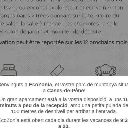
nitsyne ou encore l'explorateur et écrivain Anton
 larges
baies vitrées donnant sur le territoire du
e salon, la salle à manger, les
chambres, la salle
ec salon de jardin et mobilier de détente.
ation peut être reportée sur les 12 prochains mois
NIA
EC
ARC
ES
ORMITORIS
MITJA PENSIÓ
Benvinguts a
EcoZonia
, el vostre parc de muntanya situ
ACCÉS AL PARC
mitori principal
esmorzar continental
a
Cases-de-Pène
!
Durant 2 dies
tació amb lliteres
Sopar local a càrrec del
Accés privilegiat
nostre xef
Un gran aparcament està a la vostra disposició, a uns
1
al final del dia
minuts a peu de la recepció
, amb una petita pujada d
100 metres de desnivell per arribar a l’entrada.
coZonia està obert cada dia durant les vacances de
9:3
a 20.