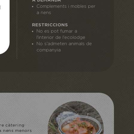
A DEMANDA
Complements i mobles per
l
a nens
RESTRICCIONS
No es pot fumar a
l'interior de l'ecolodge
No s'admeten animals de
companyia
NIT INUSUAL
MITJA PENSIÓ
reixo una estada
re càtering
r a nens menors