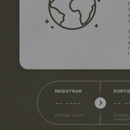
REGISTRAR
SORTI
-- ----
-- -
Entrada: 4 p.m.
Sortida 
l'allotja