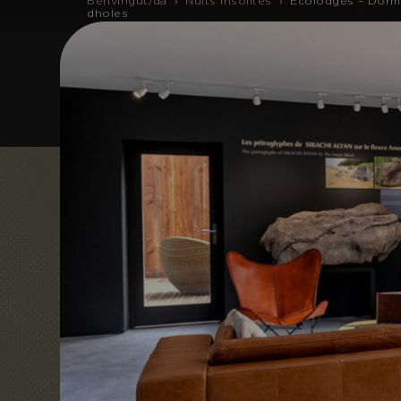
Benvingut/da
›
Nuits Insolites
›
Ecolodges – Dorm a
dholes