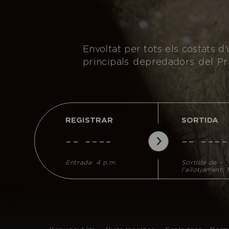
Envoltat per tots els costats 
principals depredadors del Pr
REGISTRAR
SORTIDA
-- ----
-- ----
Entrada: 4 p.m.
Sortida de
l'allotjament: 