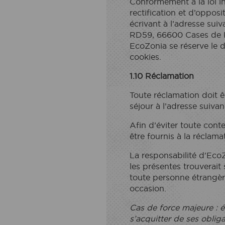
Conformément à la loi in
rectification et d’oppos
écrivant à l’adresse su
RD59, 66600 Cases de 
EcoZonia se réserve le d
cookies.
1.10 Réclamation
Toute réclamation doit ê
séjour à l’adresse suiv
Afin d’éviter toute conte
être fournis à la réclama
La responsabilité d'EcoZ
les présentes trouverait
toute personne étrangère
occasion.
Cas de force majeure :
s’acquitter de ses obli