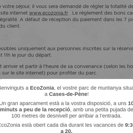
 votre séjour, il vous sera demandé de régler la totalité d
site internet
www.ecozonia.fr
. Le règlement des bons cad
ralité. A défaut de réception du paiement dans les 7 jour
du client.
sibles uniquement aux personnes inscrites sur la réservat
t 11h le jour du départ.
 arriver et partir à l’heure de sa convenance (selon les ho
NIA
EC
ARC
ES
sur le site internet) pour profiter du parc.
nt décrits par les caractéristiques, textes, croquis et pho
Benvinguts a
EcoZonia
, el vostre parc de muntanya situ
llustrations décrivent au maximum les écolodges mais ne 
a
Cases-de-Pène
!
Un gran aparcament està a la vostra disposició, a uns
1
és et loués pour 2 à 7 personnes (enfants et bébés inclus)
minuts a peu de la recepció
, amb una petita pujada d
ximale.
100 metres de desnivell per arribar a l’entrada.
coZonia està obert cada dia durant les vacances de
9:3
nnulation de votre séjour par vos soins
a 20.