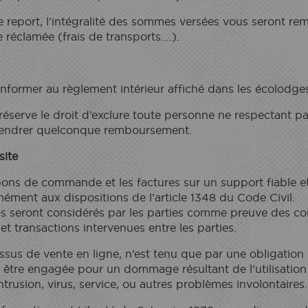
e report, l’intégralité des sommes versées vous seront r
 réclamée (frais de transports….).
nformer au règlement intérieur affiché dans les écolodges
éserve le droit d’exclure toute personne ne respectant p
gendrer quelconque remboursement.
site
bons de commande et les factures sur un support fiable e
ément aux dispositions de l’article 1348 du Code Civil.
sés seront considérés par les parties comme preuve des c
 transactions intervenues entre les parties.
ssus de vente en ligne, n’est tenu que par une obligation
 être engagée pour un dommage résultant de l’utilisation 
trusion, virus, service, ou autres problèmes involontaires.