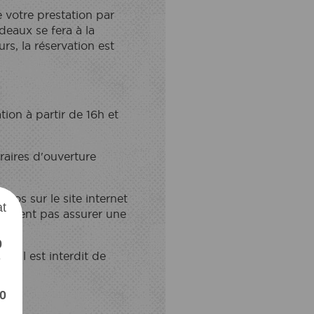
e votre prestation par
eaux se fera à la
s, la réservation est
ion à partir de 16h et
raires d'ouverture
OZONIA
TADA
tos sur le site internet
at
peuvent pas assurer une
0
. Il est interdit de
e
0