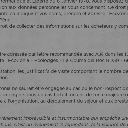
formatique et Liberté du 6 Janvier 1978, vous disposez d
ition aux données personnelles vous concernant. Ce droit
ivante en indiquant vos noms, prénom et adresse : EcoZo
Pène
roit de collecter des informations sur les acheteurs y comp
tre adressée par lettre recommandée avec A.R dans les 15 
ante : EcoZonia – Ecolodges – La Coume del Roc RD59 – 
station, les justificatifs de visite comportant le nombre d
tion.
onia ne saurait être engagée au cas où le non-respect de
 son origine dans un cas fortuit, un cas de force majeure o
 à l’organisation, au déroulement du séjour et aux presta
 événement imprévisible et insurmontable qui empêche u
gations. C’est un événement indépendant de la volonté de