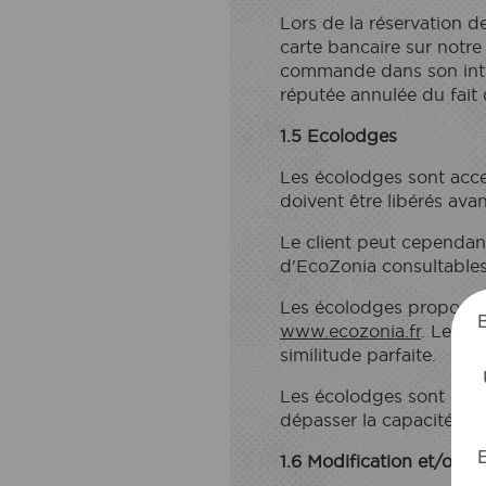
Lors de la réservation de
carte bancaire sur notre 
commande dans son intég
réputée annulée du fait 
1.5 Ecolodges
Les écolodges sont acces
doivent être libérés avan
Le client peut cependant
ECOZO
ECOP
d'EcoZonia consultables 
Les écolodges proposés so
www.ecozonia.fr
. Les i
similitude parfaite.
Les écolodges sont équip
dépasser la capacité ma
E
1.6 Modification et/ou a