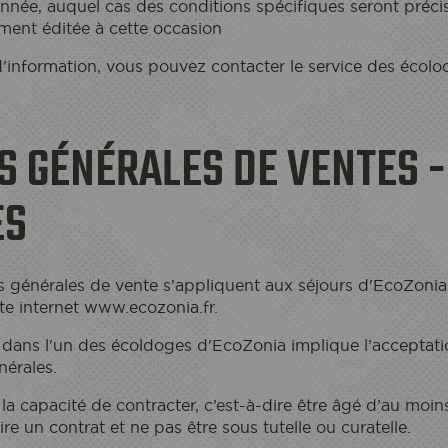
année, auquel cas des conditions spécifiques seront préci
ent éditée à cette occasion
information, vous pouvez contacter le service des écolodg
S GÉNÉRALES DE VENTES -
ES
s générales de vente s’appliquent aux séjours d'EcoZonia 
ite internet www.ecozonia.fr.
 dans l'un des écoldoges d'EcoZonia implique l’acceptatio
nérales.
 la capacité de contracter, c’est-à-dire être âgé d’au moin
re un contrat et ne pas être sous tutelle ou curatelle.