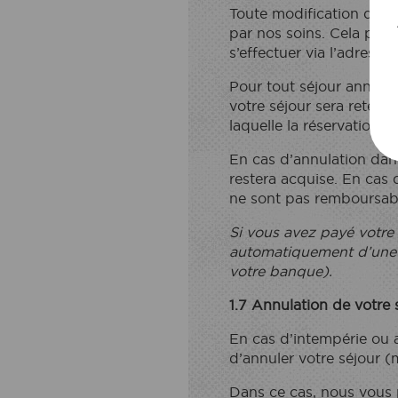
Toute modification de r
par nos soins. Cela peut
s’effectuer via l’adresse 
Pour tout séjour annulé 
votre séjour sera retenu
laquelle la réservation a 
En cas d’annulation dans
ACCÉS A L'
restera acquise. En cas
ne sont pas remboursab
Reservo la mev
Si vous avez payé votre
automatiquement d’une a
votre banque).
1.7 Annulation de votre
En cas d’intempérie ou a
d’annuler votre séjour (
Dans ce cas, nous vous 