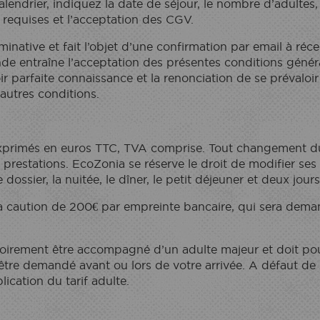
lendrier, indiquez la date de séjour, le nombre d’adultes,
s requises et l’acceptation des CGV.
minative et fait l’objet d’une confirmation par email à ré
de entraîne l’acceptation des présentes conditions généra
r parfaite connaissance et la renonciation de se prévaloi
autres conditions.
exprimés en euros TTC, TVA comprise. Tout changement du
 prestations. EcoZonia se réserve le droit de modifier ses 
dossier, la nuitée, le dîner, le petit déjeuner et deux jour
la caution de 200€ par empreinte bancaire, qui sera demand
toirement être accompagné d’un adulte majeur et doit pouv
t être demandé avant ou lors de votre arrivée. A défaut de 
pplication du tarif adulte.