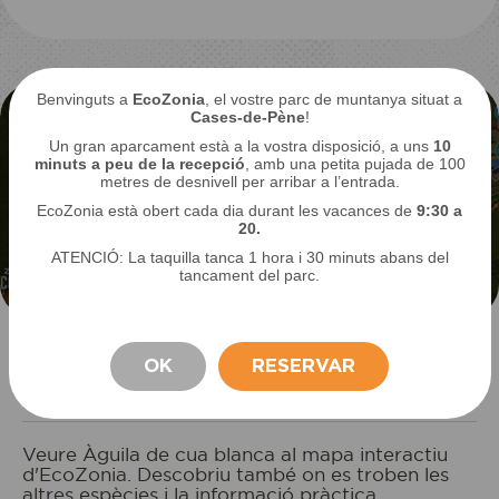
Benvinguts a
EcoZonia
, el vostre parc de muntanya situat a
Cases-de-Pène
!
Un gran aparcament està a la vostra disposició, a uns
10
minuts a peu de la recepció
, amb una petita pujada de 100
metres de desnivell per arribar a l’entrada.
EcoZonia està obert cada dia durant les vacances de
9:30 a
20.
ATENCIÓ: La taquilla tanca 1 hora i 30 minuts abans del
tancament del parc.
Localitza el teu animal
OK
RESERVAR
preferit
ESTADA
Veure Àguila de cua blanca al mapa interactiu
d'EcoZonia. Descobriu també on es troben les
altres espècies i la informació pràctica.