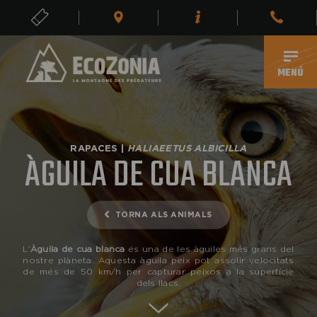
ENTRADES
CA
MENÚ
RAPACES |
HALIAEETUS ALBICILLA
ÀGUILA DE CUA BLANCA
TORNA ALS ANIMALS
L'
Àguila de cua blanca
és una de les àguiles més grans del
nostre plàneta. Aquesta àguila peix pot assolir velocitats
de més de 50 km/h per capturar peixos a la superfície
dels llacs.