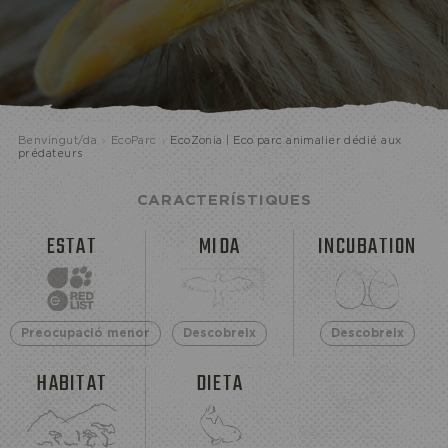
ECOPARC
Benvingut/da
›
EcoParc
›
EcoZonia | Eco parc animalier dédié aux
prédateurs
CARACTERÍSTIQUES
ESTAT
MIDA
INCUBATION
Preocupació menor
Descobreix
Descobreix
HABITAT
DIETA