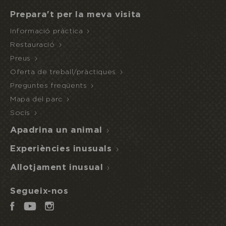
Prepara't per la meva visita
Informació pràctica
ACCÉS A
NIT
MITJA
Restauració
L'ECOPARC
INUSUAL
PENSIÓ
Preus
Oferta de treball/pràctiques
Preguntes freqüents
Mapa del parc
Socis
Apadrina un animal
Experiències inusuals
Allotjament inusual
Segueix-nos