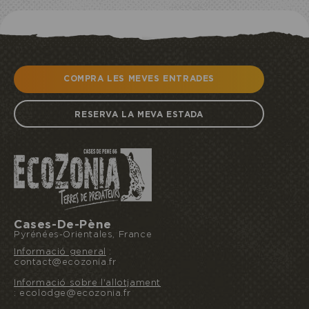
COMPRA LES MEVES ENTRADES
RESERVA LA MEVA ESTADA
Cases-De-Pène
Pyrénées-Orientales, France
Informació general
:
contact@ecozonia.fr
Informació sobre l'allotjament
: ecolodge@ecozonia.fr
Reservo o ofereixo una estada