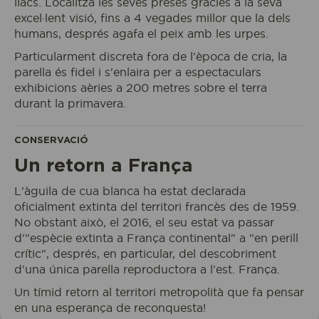
llacs. Localitza les seves preses gràcies a la seva
excel·lent visió, fins a 4 vegades millor que la dels
humans, després agafa el peix amb les urpes.
Reservo la meva entrada
Particularment discreta fora de l'època de cria, la
parella és fidel i s'enlaira per a espectaculars
exhibicions aèries a 200 metres sobre el terra
ACCÉS A
durant la primavera.
L'ECOPARC
CONSERVACIÓ
Un retorn a França
L'àguila de cua blanca ha estat declarada
oficialment extinta del territori francès des de 1959.
No obstant això, el 2016, el seu estat va passar
d'"espècie extinta a França continental" a "en perill
crític", després, en particular, del descobriment
d'una única parella reproductora a l'est. França.
Un tímid retorn al territori metropolità que fa pensar
en una esperança de reconquesta!