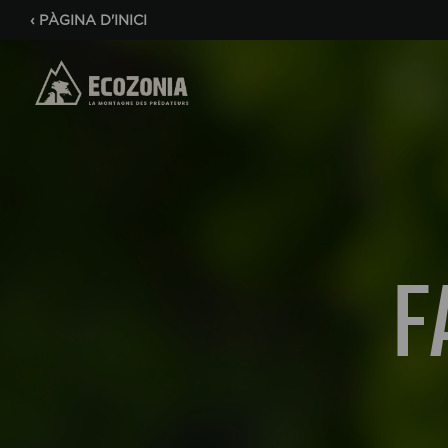
‹
PÀGINA D'INICI
F