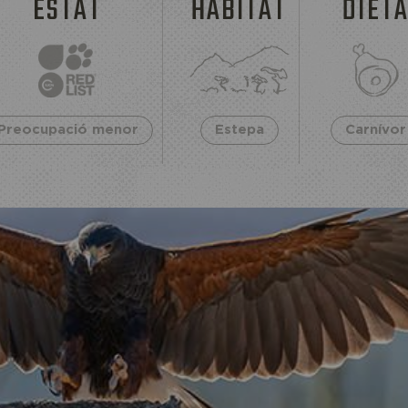
ESTAT
HABITAT
DIET
Preocupació menor
Estepa
Carnívor