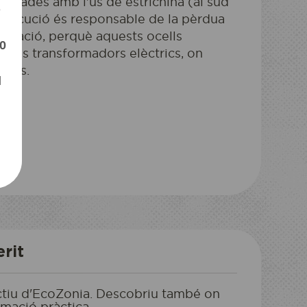
ionades amb l'ús de estricnina (al sud
e
ctrocució és responsable de la pèrdua
població, perquè aquests ocells
0
e als transformadors elèctrics, on
tats.
l
NIT INUSUAL
MITJA PENSIÓ
reixo una estada
erit
actiu d'EcoZonia. Descobriu també on
rmació pràctica.