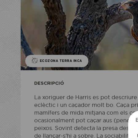
ECOZONA TERRA INCA
DESCRIPCIÓ
La xoriguer de Harris es pot descriur
ECOZO
ECOP
eclèctic i un caçador molt bo. Caça p
mamífers de mida mitjana com els coni
ocasionalment pot caçar aus (penelopi
peixos. Sovint detecta la presa des d'
de llançar-s'hi a sobre. La sociabilitat