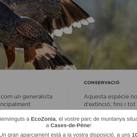
CONSERVACIÓ
e com un generalista
Aquesta espècie no
NIA
EC
ARC
ES
rincipalment
d'extinció; fins i t
lls, però
reintroduït una peti
Benvinguts a
EcoZonia
, el vostre parc de muntanya situ
ds), llangardes i
La pèrdua d'hàbitat
a
Cases-de-Pène
!
un punt elevat abans
causes principals de
Un gran aparcament està a la vostra disposició, a uns
1
 d'aquesta au