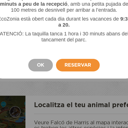
vegades estan relac
minuts a peu de la recepció
, amb una petita pujada d
us rapinyaires. La
d'Argentina). L'ele
100 metres de desnivell per arribar a l’entrada.
 presa és escassa,
de la meitat de la 
coZonia està obert cada dia durant les vacances de
9:3
n observat grups de
tendeixen a reunir-s
a 20.
 de formació de
sovint són electrocu
ATENCIÓ: La taquilla tanca 1 hora i 30 minuts abans de
ix a aterrar i fer
tancament del parc.
 a sortir del seu
imal i l'amaga sota
si estigués sota un
OK
RESERVAR
ECOPARC
ACCÉS A L'ECOPARC
a entrada
Reservo o ofe
Localitza el teu animal pref
Veure Falcó de Harris al mapa inter
es troben les altres espècies i la info