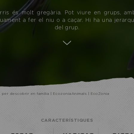
arris és molt gregària. Pot viure en grups, a
ament a fer el niu o a caçar. Hi ha una jerarqu
del grup.
 per descobrir en família | EcozoniaAnimals | EcoZonia
CARACTERÍSTIQUES