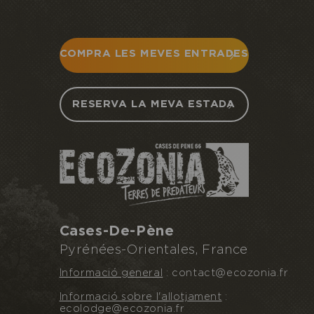
COMPRA LES MEVES ENTRADES
RESERVA LA MEVA ESTADA
Cases-De-Pène
Pyrénées-Orientales, France
Informació general
: contact@ecozonia.fr
Informació sobre l'allotjament
:
ecolodge@ecozonia.fr