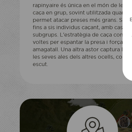
rapinyaire és única en el món de les a
caça en grup, sovint utilitzada quan la
E
permet atacar preses més grans. S'ha
fins a sis individus caçant, amb casos
subgrups. L'estratègia de caça consiste
voltes per espantar la presa i forçar-la
amagatall. Una altra astor captura l'an
les seves ales dels altres ocells, com 
escut.
ACCÉS A L'
Reservo la mev