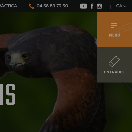
RÀCTICA
04 68 89 73 50
CA
MENÚ
ENTRADES
IS