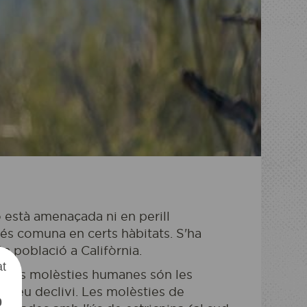
 està amenaçada ni en perill
OZONIA
TADA
ot és comuna en certs hàbitats. S'ha
ta població a Califòrnia.
at
 i les molèsties humanes són les
l seu declivi. Les molèsties de
0