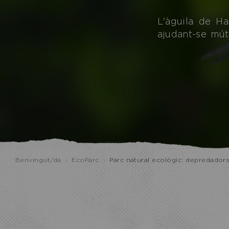
L'àguila de H
ajudant-se mútu
Benvingut/da
›
EcoParc
›
Parc natural ecològic: depredadors