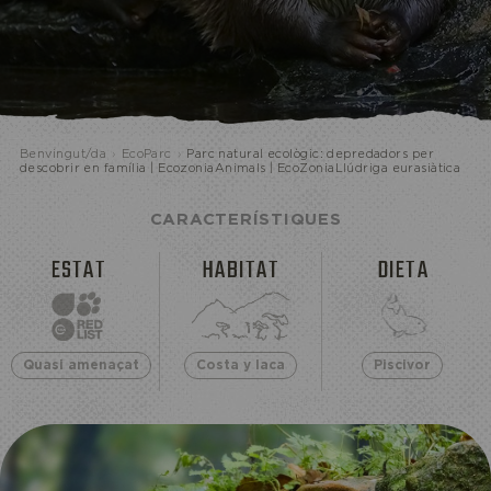
ECOPARC
Benvingut/da
›
EcoParc
›
Parc natural ecològic: depredadors per
descobrir en família | EcozoniaAnimals | EcoZoniaLlúdriga eurasiàtica
CARACTERÍSTIQUES
ESTAT
HABITAT
DIETA
Quasi amenaçat
Costa y laca
Piscivor