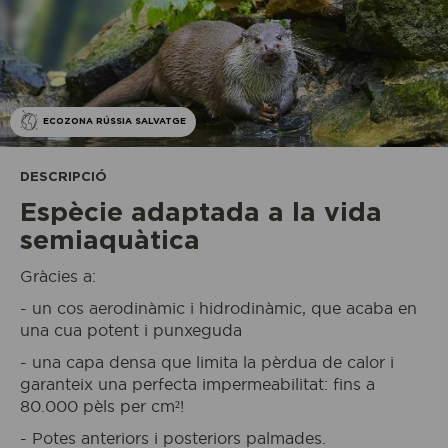
ECOZONA RÚSSIA SALVATGE
DESCRIPCIÓ
Espècie adaptada a la vida
semiaquàtica
Gràcies a:
- un cos aerodinàmic i hidrodinàmic, que acaba en
una cua potent i punxeguda
- una capa densa que limita la pèrdua de calor i
garanteix una perfecta impermeabilitat: fins a
80.000 pèls per cm²!
- Potes anteriors i posteriors palmades.