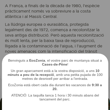
A França, a finals de la dècada de 1980, l'espècie
pràcticament només va sobreviure a la costa
atlàntica i al Massís Central.
La llúdriga europea o eurasiàtica, protegida
legalment des de 1972, comença a recolonitzar la
seva antiga distribució. Però aquesta recolonització
és molt lenta, per la baixa taxa de reproducció,
lligada a la contaminació de l'aigua, i l'augment de
noves amenaces com la intensificació del trànsit
rodat. Les xifres es van reconstruint a poc a poc
Benvinguts a
EcoZonia
, el vostre parc de muntanya situat a
malgrat tot, la seva presència va de la mà de les
Cases-de-Pène
!
vies fluvials netes: és un molt bon bioindicador dels
Un gran aparcament està a la vostra disposició, a uns
10
ecosistemes.
minuts a peu de la recepció
, amb una petita pujada de 100
metres de desnivell per arribar a l’entrada.
EcoZonia està obert cada dia durant les vacances de
9:30 a
20.
ATENCIÓ: La taquilla tanca 1 hora i 30 minuts abans del
tancament del parc.