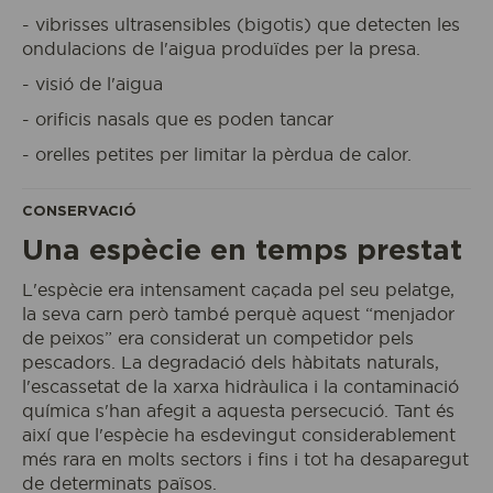
- vibrisses ultrasensibles (bigotis) que detecten les
ondulacions de l'aigua produïdes per la presa.
- visió de l'aigua
- orificis nasals que es poden tancar
- orelles petites per limitar la pèrdua de calor.
Reservo la meva entrada
CONSERVACIÓ
Una espècie en temps prestat
ACCÉS A
L'espècie era intensament caçada pel seu pelatge,
L'ECOPARC
la seva carn però també perquè aquest “menjador
de peixos” era considerat un competidor pels
pescadors. La degradació dels hàbitats naturals,
l'escassetat de la xarxa hidràulica i la contaminació
química s'han afegit a aquesta persecució. Tant és
així que l'espècie ha esdevingut considerablement
més rara en molts sectors i fins i tot ha desaparegut
de determinats països.