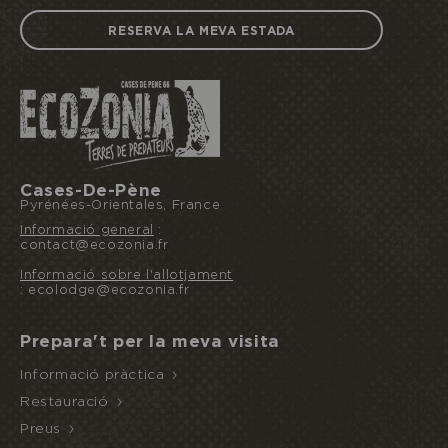
RESERVA LA MEVA ESTADA
Cases-De-Pène
Pyrénées-Orientales, France
Informació general
:
Reservo o ofereixo una estada
contact@ecozonia.fr
Informació sobre l'allotjament
: ecolodge@ecozonia.fr
ACCÉS A
NIT
MITJA
Prepara't per la meva visita
L'ECOPARC
INUSUAL
PENSIÓ
Informació pràctica
Restauració
Preus