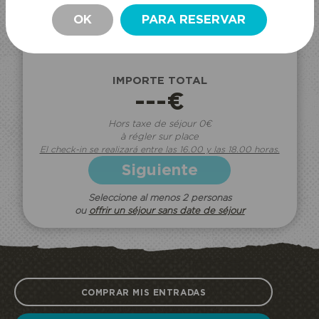
---€
CANTIDAD
OK
PARA RESERVAR
Borrar.
PERMANECER
IMPORTE TOTAL
---€
Hors taxe de séjour 0€
à régler sur place
El check-in se realizará entre las 16.00 y las 18.00 horas.
Siguiente
Seleccione al menos 2 personas
ou
offrir un séjour sans date de séjour
COMPRAR MIS ENTRADAS