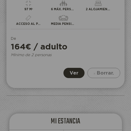
97 M²
6 MÁX. PERSONAS
2 ALOJAMIENTO
ACCESO AL PARQUE
MEDIA PENSIÓN
De
164€ / adulto
Mínimo de 2 personas
Ver
Borrar.
Reservo mi entrada
ACCESO
AL
ECOPARQUE
MI ESTANCIA