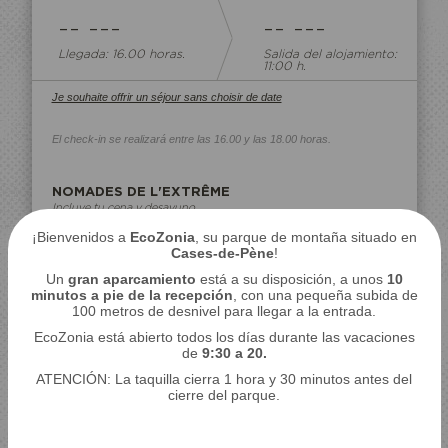
-- ---
-- ---
Llegada: 16.00 horas.
Salida del alojamiento:
11:00 h.
Je souhaite offrir un séjour sans choisir de date
El check-in se realizará entre las 16.00 y las 18.00 horas.
NOMADES DE L'EXTRÊME
Incluye tu cena y desayuno
ver los detalles del lodge ›
¡Bienvenidos a
EcoZonia
, su parque de montaña situado en
Cases-de-Pène
!
-
+
ADULTOS
Un
gran aparcamiento
está a su disposición, a unos
10
minutos a pie de la recepción
, con una pequeña subida de
-
+
NIÑOS
100 metros de desnivel para llegar a la entrada.
(3-10 años
EcoZonia está abierto todos los días durante las vacaciones
inclusive)
de
9:30 a 20.
-
+
CUNA DE BEBÉ
ATENCIÓN: La taquilla cierra 1 hora y 30 minutos antes del
(cubierta no
cierre del parque.
incluida)