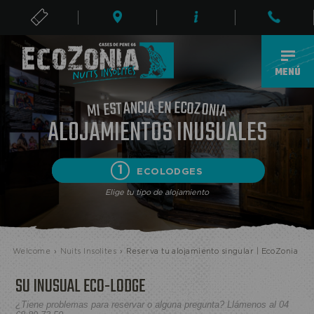
ENTRADAS
ES
MENÚ
E
A
N
I
C
E
N
C
A
O
T
Z
S
O
E
N
I
I
M
A
ALOJAMIENTOS INUSUALES
1
ECOLODGES
Elige tu tipo de alojamiento
Welcome
›
Nuits Insolites
›
Reserva tu alojamiento singular | EcoZonia
ECOPARQUE
SU INUSUAL ECO-LODGE
¿Tiene problemas para reservar o alguna pregunta? Llámenos al 04