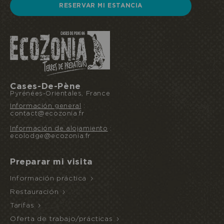
RESERVAR MI ESTANCIA
Cases-De-Pène
Pyrénées-Orientales, France
Información general
:
contact@ecozonia.fr
Información de alojamiento
:
ecolodge@ecozonia.fr
Preparar mi visita
Información práctica
Restauración
Tarifas
Oferta de trabajo/prácticas
Reservo u ofrezco una estancia