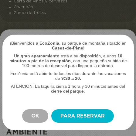
Carta de vinos y cervezas
Champán
Zumo de frutas
¡Bienvenidos a
EcoZonia
, su parque de montaña situado en
Cases-de-Pène
!
Un
gran aparcamiento
está a su disposición, a unos
10
minutos a pie de la recepción
, con una pequeña subida de
100 metros de desnivel para llegar a la entrada.
EcoZonia está abierto todos los días durante las vacaciones
de
9:30 a 20.
ATENCIÓN: La taquilla cierra 1 hora y 30 minutos antes del
cierre del parque.
ECO-LODGES RESPETUOSOS CON EL MEDIO
AMBIENTE
OK
PARA RESERVAR
ALOJAMIENTOS ECOLÓGICOS
RESPETUOSOS CON EL MEDIO
AMBIENTE