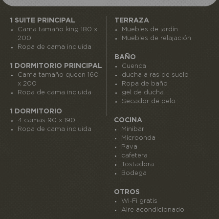
1 SUITE PRINCIPAL
TERRAZA
Cama tamaño king 180 x
Muebles de jardín
200
Muebles de relajación
Ropa de cama incluida
BAÑO
1 DORMITORIO PRINCIPAL
Cuenca
Cama tamaño queen 160
ducha a ras de suelo
x 200
Ropa de baño
Ropa de cama incluida
gel de ducha
Secador de pelo
1 DORMITORIO
COCINA
4 camas 90 x 190
Ropa de cama incluida
Minibar
Microonda
Pava
cafetera
Tostadora
Bodega
OTROS
Wi-Fi gratis
Aire acondicionado