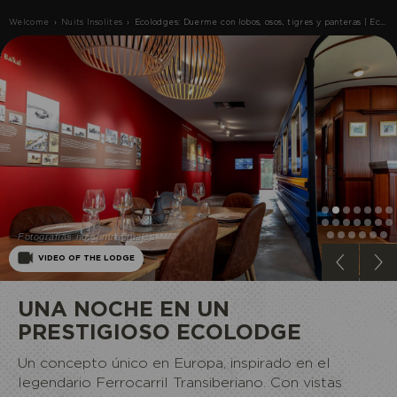
Welcome
›
Nuits Insolites
›
Ecolodges: Duerme con lobos, osos, tigres y panteras | EcozoniaAlojamientos únicos - Lejano Oriente ruso | EcozoniaDormir con osos y lobos - Ecolodge inusual Transiberiano legendario | EcoZonia
Fotografías no contractuales
ECOPARQUE
VIDEO OF THE LODGE
UNA NOCHE EN UN
PRESTIGIOSO ECOLODGE
Un concepto único en Europa, inspirado en el
legendario Ferrocarril Transiberiano. Con vistas