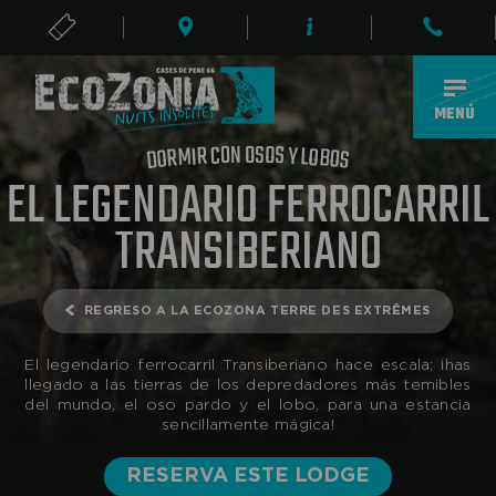
ENTRADAS
ES
MENÚ
O
S
N
O
O
S
C
Y
R
I
L
M
O
R
B
O
O
D
S
EL LEGENDARIO FERROCARRIL
TRANSIBERIANO
REGRESO A LA ECOZONA TERRE DES EXTRÊMES
El legendario ferrocarril Transiberiano hace escala; ¡has
llegado a las tierras de los depredadores más temibles
del mundo, el oso pardo y el lobo, para una estancia
sencillamente mágica!
RESERVA ESTE LODGE