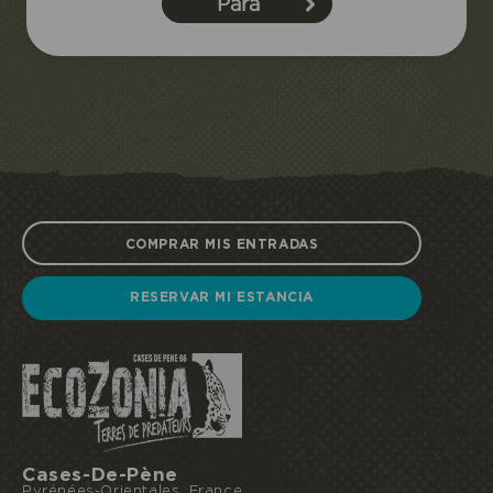
Para
reservar
ACCESO
NOCHE
AL
INUSUAL
MEDIA PENSIÓN
ECOPARQUE
COMPRAR MIS ENTRADAS
RESERVAR MI ESTANCIA
Cases-De-Pène
Pyrénées-Orientales, France