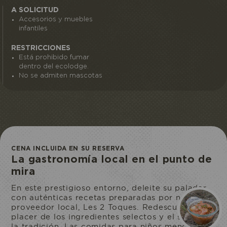
A SOLICITUD
Accesorios y muebles
infantiles
Reservo mi entrada
RESTRICCIONES
Está prohibido fumar
dentro del ecolodge.
No se admiten mascotas
ACCESO
AL
ECOPARQUE
CENA INCLUIDA EN SU RESERVA
La gastronomía local en el punto de
mira
En este prestigioso entorno, deleite su paladar
con auténticas recetas preparadas por nuestro
proveedor local, Les 2 Toques. Redescubra el
placer de los ingredientes selectos y el sabor de
la tradición. Las comidas para niños menores de