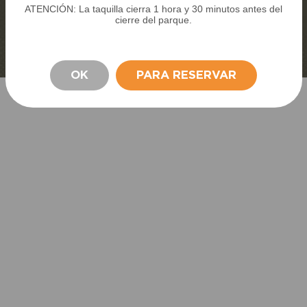
ATENCIÓN: La taquilla cierra 1 hora y 30 minutos antes del
cierre del parque.
PERMANECER
OK
PARA RESERVAR
ACCESO
NOCHE
AL
INUSUAL
MEDIA PENSIÓN
ECOPARQUE
Reservo u ofrezco una estancia