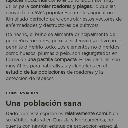
rapaces nocturnas
como el búho lapón son muy
útiles para
controlar roedores y plagas
, lo que las
convierte en
aves
populares entre los agricultores.
¡Un aliado perfecto para controlar estos vectores de
enfermedades y destructores de cultivos!
De hecho, el búho se alimenta principalmente de
Reservo mi entrada
pequeños roedores, pero su sistema digestivo no le
permite digerirlo todo. Los elementos no digeridos,
como huesos, plumas o pelo, son regurgitados en
forma de
una pastilla compacta
. Estas pastillas son
ACCESO
AL
muy útiles para naturalistas y científicos en el
ECOPARQUE
estudio de las poblaciones
de roedores y la
detección de rapaces.
CONSERVACIÓN
Una población sana
Dado que esta especie es
relativamente común
en
su hábitat natural en Eurasia y Norteamérica, no
cuenta con ningún estatus de protección especial.