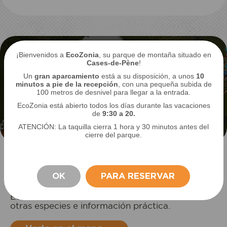
¡Bienvenidos a
EcoZonia
, su parque de montaña situado en
Cases-de-Pène
!
Un
gran aparcamiento
está a su disposición, a unos
10
minutos a pie de la recepción
, con una pequeña subida de
100 metros de desnivel para llegar a la entrada.
EcoZonia está abierto todos los días durante las vacaciones
de
9:30 a 20.
ATENCIÓN: La taquilla cierra 1 hora y 30 minutos antes del
cierre del parque.
Localiza tu animal favorito
OK
PARA RESERVAR
Vea Lobo gris en el mapa interactivo de
EcoZonia. Descubra también la ubicación de
otras especies e información práctica.