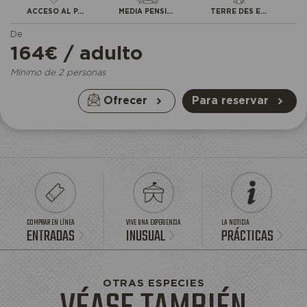
ACCESO AL PARQUE
MEDIA PENSIÓN
TERRE DES EXTRÊMES
De
164€ / adulto
Mínimo de 2 personas
Ofrecer
Para reservar
COMPRAR EN LÍNEA
VIVE UNA EXPERIENCIA
LA NOTICIA
ENTRADAS
INUSUAL
PRÁCTICAS
OTRAS ESPECIES