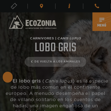
ENTRADAS
ES
MENÚ
CARNIVORES |
CANIS LUPUS
LOBO GRIS
DE VUELTA A LOS ANIMALES
El lobo gris
(
Canis lupus
) es la especie
de lobo más común en el continente
europeo. A menudo desempeña el papel
de villano solitario en los cuentos de
hadas, una imagen engañosa de un