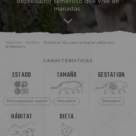
depredador temeroso que vive en
manadas.
ECOPARQUE
Welcome
›
EcoParc
›
EcoZonia | Eco parc animalier dédié aux
prédateurs
CARACTERÍSTICAS
ESTADO
TAMAÑO
GESTATION
Preocupación menor
Descubrir
Descubrir
HÁBITAT
DIETA