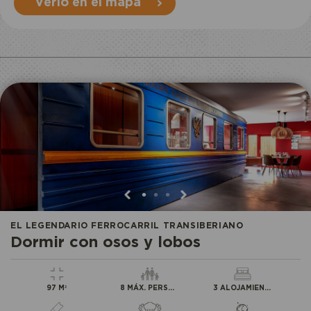
PERMANECER
Verlo en el mapa
•
•
•
EL LEGENDARIO FERROCARRIL TRANSIBERIANO
Dormir con osos y lobos
97 M²
8 MÁX. PERSONAS
3 ALOJAMIENTO