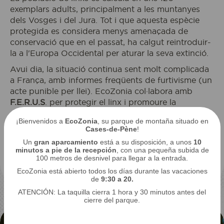
exemplars adults, principalment a les muntanyes
dels Vosges i del Jura. Tot i que aquesta espècie
protegida es considera menys amenaçada de
conservació que en el passat, ha calgut reintroduir-
la a l'Europa Occidental per aturar la seva extinció.
Avui dia, la situació continua sent molt complicada
a França, amb informes freqüents de furtivisme (un
acte punible per llei). EcoZonia col·labora amb
F.E.R.U.S
. per protegir el linx i promoure la
convivència entre humans i depredadors.
¡Bienvenidos a
EcoZonia
, su parque de montaña situado en
El 2019 es va implementar un
nou pla d'acció
Cases-de-Pène
!
nacional
per a la conservació del linx euroasiàtic.
Un
gran aparcamiento
está a su disposición, a unos
10
minutos a pie de la recepción
, con una pequeña subida de
Detalla 21 accions que s'han de dur a terme i
100 metros de desnivel para llegar a la entrada.
supervisar durant un període de cinc anys.
EcoZonia está abierto todos los días durante las vacaciones
de
9:30 a 20.
ATENCIÓN: La taquilla cierra 1 hora y 30 minutos antes del
cierre del parque.