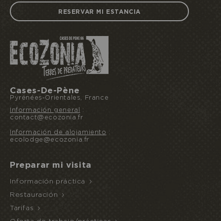
RESERVAR MI ESTANCIA
Cases-De-Pène
Pyrénées-Orientales, France
Información general
:
Reservo u ofrezco una estancia
contact@ecozonia.fr
Información de alojamiento
:
ecolodge@ecozonia.fr
ACCESO
NOCHE
Preparar mi visita
AL
INUSUAL
MEDIA PENSIÓN
ECOPARQUE
Información práctica
Restauración
Tarifas