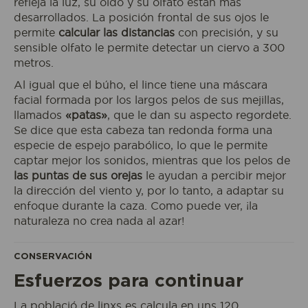
refleja la luz, su oído y su olfato están más
desarrollados. La posición frontal de sus ojos le
permite
calcular las distancias
con precisión, y su
sensible olfato le permite detectar un ciervo a 300
metros.
Al igual que el búho, el lince tiene una máscara
facial formada por los largos pelos de sus mejillas,
Reservo mi entrada
llamados
«patas»
, que le dan su aspecto regordete.
Se dice que esta cabeza tan redonda forma una
especie de espejo parabólico, lo que le permite
captar mejor los sonidos, mientras que los pelos de
ACCESO
las puntas de sus orejas
le ayudan a percibir mejor
AL
la dirección del viento y, por lo tanto, a adaptar su
ECOPARQUE
enfoque durante la caza. Como puede ver, ¡la
naturaleza no crea nada al azar!
CONSERVACIÓN
Esfuerzos para continuar
La població de linxs es calcula en uns 120