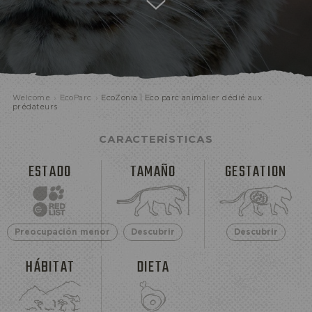
ECOPARQUE
Welcome
›
EcoParc
›
EcoZonia | Eco parc animalier dédié aux
prédateurs
CARACTERÍSTICAS
ESTADO
TAMAÑO
GESTATION
Preocupación menor
Descubrir
Descubrir
HÁBITAT
DIETA