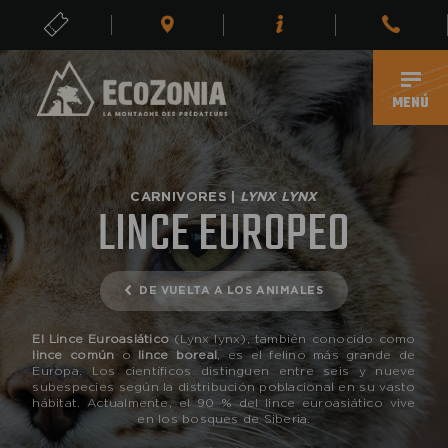
ENTRADAS
ES
MENÚ
CARNIVORES |
LYNX LYNX
LINCE EUROPEO
DE VUELTA A LOS ANIMALES
El Lince Euroasiático
(Lynx lynx), también conocido como
lince común
o
lince boreal
, es el felino más grande de
Europa. Los científicos distinguen entre seis y nueve
subespecies según la distribución poblacional en su vasto
hábitat. Actualmente, el 90 % del lince euroasiático vive
en los bosques de Siberia.