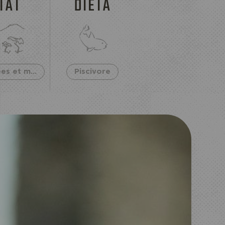
TAT
DIETA
t montagne
Piscivore