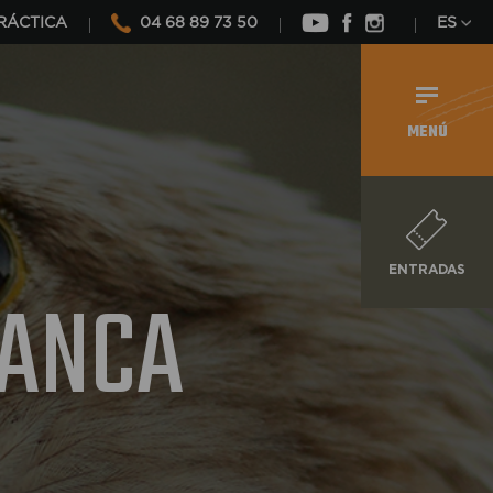
RÁCTICA
04 68 89 73 50
ES
MENÚ
ENTRADAS
LANCA