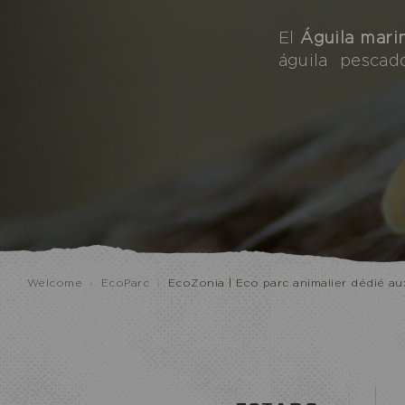
El
Águila mari
águila pesca
Welcome
›
EcoParc
›
EcoZonia | Eco parc animalier dédié a