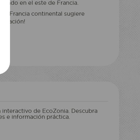
idando en el este de Francia.
o a Francia continental sugiere
peración!
NOCHE INUSUAL
MEDIA PENSIÓN
zco una estancia
a interactivo de EcoZonia. Descubra
es e información práctica.