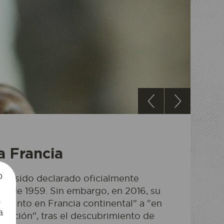
OZONIA
ANECER
a Francia
o
 ha sido declarado oficialmente
desde 1959. Sin embargo, en 2016, su
0
extinto en Francia continental" a "en
a
xtinción", tras el descubrimiento de