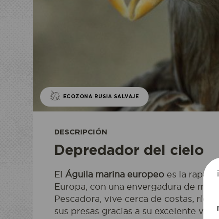
ECOZONA RUSIA SALVAJE
DESCRIPCIÓN
ECOZO
ECOPA
Depredador del cielo
El
Águila marina
europeo
es la rapaz
Europa, con una envergadura de más 
Pescadora, vive cerca de costas, ríos y
sus presas gracias a su excelente vist