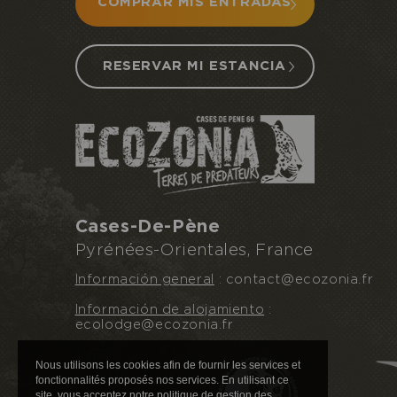
COMPRAR MIS ENTRADAS
RESERVAR MI ESTANCIA
Cases-De-Pène
Pyrénées-Orientales, France
Información general
: contact@ecozonia.fr
Información de alojamiento
:
ecolodge@ecozonia.fr
Nous utilisons les cookies afin de fournir les services et
fonctionnalités proposés nos services. En utilisant ce
site, vous acceptez notre politique de gestion des