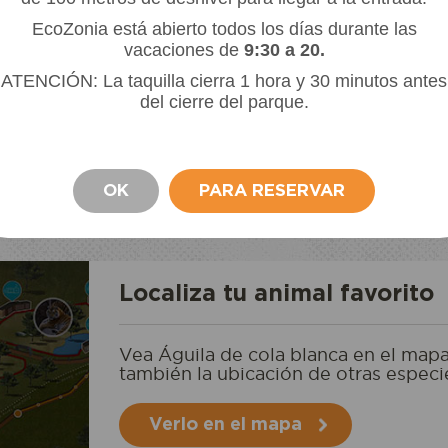
las atrapa con sus
una única pareja an
EcoZonia está abierto todos los días durante las
Un regreso tentativ
vacaciones de
9:30 a 20.
época reproductiva,
esperanzas de recu
ATENCIÓN: La taquilla cierra 1 hora y 30 minutos antes
alizar
del cierre del parque.
 200 metros de
OK
PARA RESERVAR
COPARQUE
ACCESO AL ECOPARQUE
Localiza tu animal favorito
entrada
Reservo u ofre
Vea Águila de cola blanca en el map
también la ubicación de otras especi
Verlo en el mapa