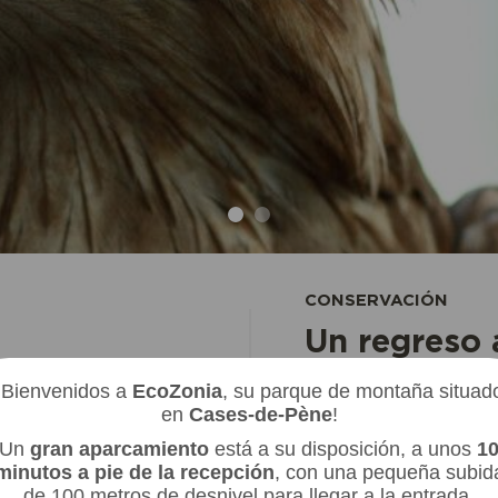
CONSERVACIÓN
NIA
EC
RQUE
PERM
Un regreso 
¡Bienvenidos a
EcoZonia
, su parque de montaña situad
 más grande de
El pigargo europeo
en
Cases-de-Pène
!
de dos metros.
extinto en Francia 
Un
gran aparcamiento
está a su disposición, a unos
1
 lagos. Localiza a
estatus cambió de "
minutos a pie de la recepción
, con una pequeña subid
a, hasta cuatro veces
peligro crítico de e
de 100 metros de desnivel para llegar a la entrada.