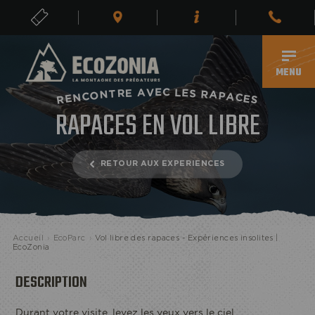
BILLETS
FR
MENU
V
E
C
A
L
E
E
S
R
T
R
N
A
O
P
C
A
N
C
E
E
R
S
RAPACES EN VOL LIBRE
RETOUR AUX EXPERIENCES
Accueil
›
EcoParc
›
Vol libre des rapaces - Expériences insolites |
EcoZonia
DESCRIPTION
Durant votre visite, levez les yeux vers le ciel.