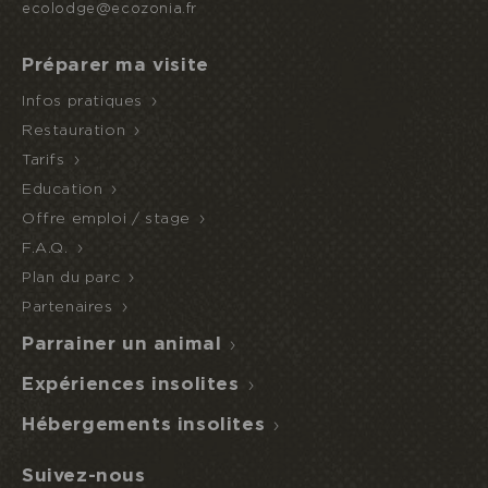
ecolodge@ecozonia.fr
Je réserve ou offre un séjour
Préparer ma visite
Infos pratiques
Restauration
ACCÈS
NUIT
DEMI-
ECOPARC
INSOLITE
PENSION
Tarifs
Education
Offre emploi / stage
F.A.Q.
Plan du parc
Partenaires
Parrainer un animal
Expériences insolites
Hébergements insolites
Suivez-nous