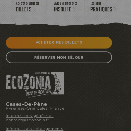
ACHETER EN LIGNE SES
VIVEZ UNE EXPÉRIENCE
LES INFOS
BILLETS
INSOLITE
PRATIQUES
ACHETER MES BILLETS
RÉSERVER MON SÉJOUR
Cases-De-Pène
Pyrénées-Orientales, France
Informations générales
:
contact@ecozonia.fr
Informations hébergements
: