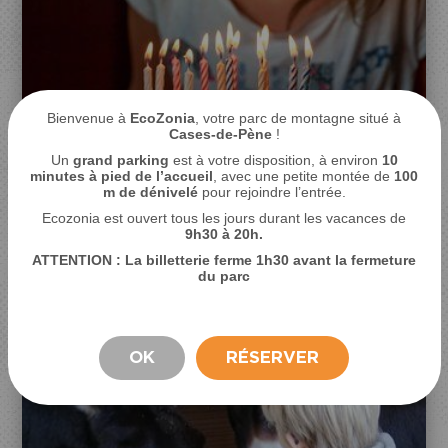
Bienvenue à
EcoZonia
, votre parc de montagne situé à
Anniversaire ENFANTS
Cases-de-Pène
!
Un
grand parking
est à votre disposition, à environ
10
minutes à pied de l’accueil
, avec une petite montée de
100
m de dénivelé
pour rejoindre l’entrée.
ENFANTS UNIQUEMENT
Ecozonia est ouvert tous les jours durant les vacances de
1H30
149€
9
h30 à 20h.
ATTENTION : La billetterie ferme 1h30 avant la fermeture
Découvrir
du parc
OK
RÉSERVER
SEJOUR