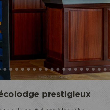
Photos non contractuelles
écolodge prestigieux
eme of the mythical Trans-Siberian. Not