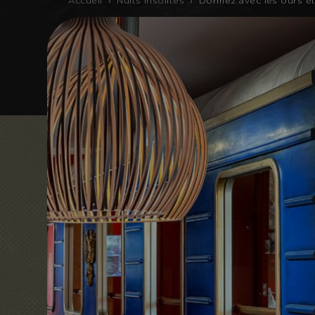
Accueil
›
Nuits Insolites
›
Dormez avec les ours et 