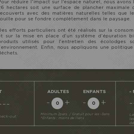
Pour réduire l'impact sur l'espace naturel, nous avons
26 hectares soit une surface de plancher maximale
recouverts avec des matières naturelles telles que l
rouille pour se fondre complètement dans le paysage.
Des efforts particuliers ont été réalisés sur la cons
et sur la mise en place d'un système d'épuration bi
produits utilisés pour l'entretien des écolodges 
l'environnement. Enfin, nous appliquons une politique
déchets.
T
ADULTES
ENFANTS
-
-
+
-
+
---
Minimum 2pers. / Gratuit pour les -3ans
La
heck-out:
*Enfants : moins de 11ans
le
dé