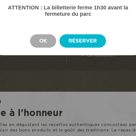
Mobilier de détente
Micro-onde
ATTENTION : La billetterie ferme 1h30 avant la
Bouilloire
fermeture du parc
ALLE D'EAU
Cafetière
Vasque
Grille pain
Douche à l'italienne
Cave à vins
Linge de toilette
OK
RÉSERVER
Gel douche
AUTRES
Sèche cheveux
Wifi gratuit
Climatisation
OPARC
ACCÈS ECOPARC
NUI
n entrée
Je réserve ou
N
e à l'honneur
lles en dégustant les recettes authentiques concoctées par
aisir des bons produits et le goût des traditions. Le repas 