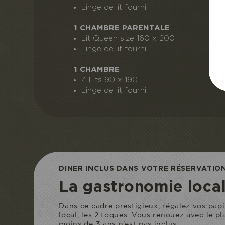
Linge de lit fourni
1 CHAMBRE PARENTALE
S
Lit Queen size 160 x 200
Linge de lit fourni
1 CHAMBRE
4 Lits 90 x 190
Linge de lit fourni
ACCÈS EC
Je réserve mo
DINER INCLUS DANS VOTRE RÉSERVATIO
La gastronomie local
Dans ce cadre prestigieux, régalez vos papi
local, les 2 toques. Vous renouez avec le pl
moins de 3 ans n’est pas inclus.