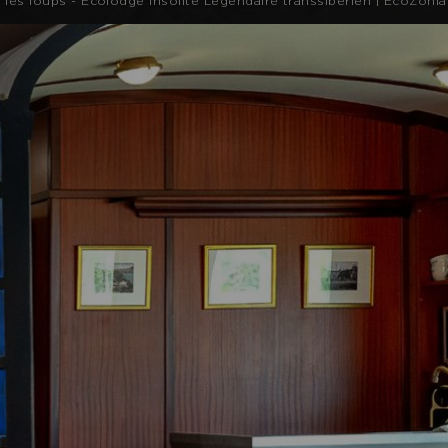
les loups - Ecolodge insolite Légendaire transsibérien | EcoZonia