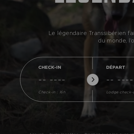
Le légendaire Transsibérien fa
du monde, l’
CHECK-IN
DÉPART
-- ----
-- ----
Check-in : 16h
Lodge check-o