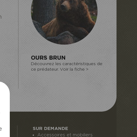
h
LOUP GRIS
Découvrez les caractéristiques de
ce prédateur. Voir la fiche >
OZONIA
JOUR
l
e
e
e
SUR DEMANDE
Accessoires et mobiliers