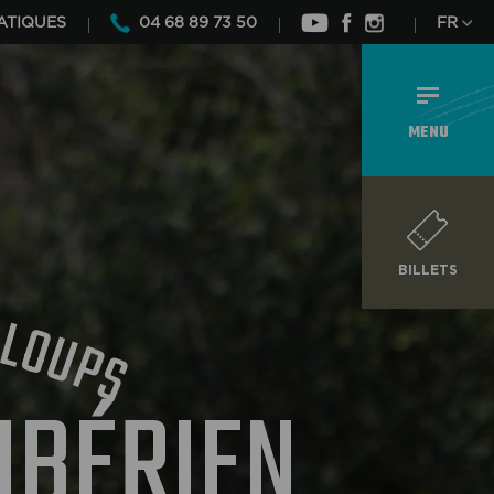
ATIQUES
04 68 89 73 50
FR
MENU
BILLETS
S
L
O
U
P
S
IBÉRIEN