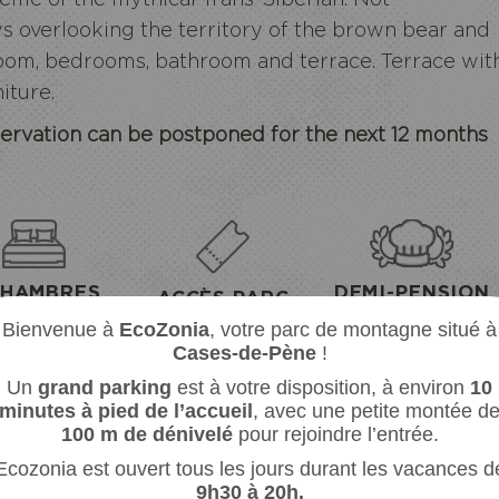
s overlooking the territory of the brown bear and
 room, bedrooms, bathroom and terrace. Terrace wit
iture.
servation can be postponed for the next 12 months
NIA
EC
ARC
SE
CHAMBRES
DEMI-PENSION
ACCÈS PARC
its superposés
Petit déjeuner continenta
Pendant 2 jours
Bienvenue à
EcoZonia
, votre parc de montagne situé à
Diner du terroir par notr
Accès privilégié
chef
Cases-de-Pène
!
en fin de journée
Un
grand parking
est à votre disposition, à environ
10
minutes à pied de l’accueil
, avec une petite montée d
100 m de dénivelé
pour rejoindre l’entrée.
Ecozonia est ouvert tous les jours durant les vacances d
ERRASSE
CUISINE
9
h30 à 20h.
Salon de jardin
Mini-bar