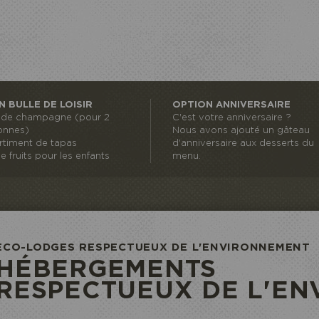
N BULLE DE LOISIR
OPTION ANNIVERSAIRE
l de champagne (pour 2
C'est votre anniversaire ?
onnes)
​Nous avons ajouté un gâteau
rtiment de tapas
d'anniversaire aux desserts du
e fruits pour les enfants
menu.
ECO-LODGES RESPECTUEUX DE L'ENVIRONNEMENT
HÉBERGEMENTS É
RESPECTUEUX DE L'E