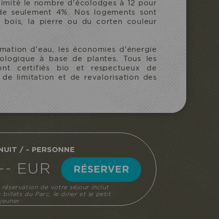
 limité le nombre d'écolodges à 12 pour
 de seulement 4%. Nos logements sont
e bois, la pierre ou du corten couleur
ommation d'eau, les économies d'énergie
ologique à base de plantes. Tous les
sont certifiés bio et respectueux de
 de limitation et de revalorisation des
 NUIT / - PERSONNE
--- EUR
RÉSERVER
 réservation de votre séjour inclut
s billets du Parc, le diner et le petit
jeuner