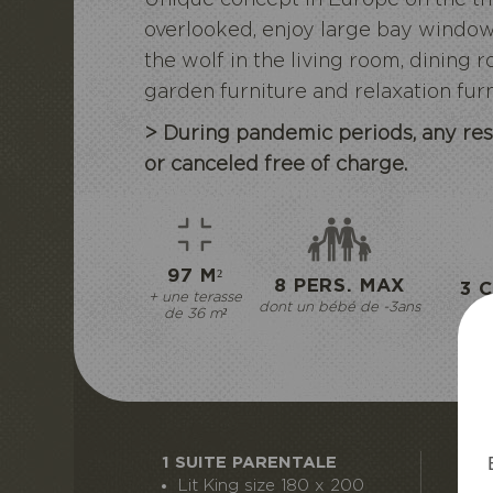
overlooked, enjoy large bay window
the wolf in the living room, dining
garden furniture and relaxation furn
> During
pandemic
periods, any re
or canceled free of charge.
ECOZO
ECOP
97 M²
8 PERS. MAX
3 
+ une terasse
dont un bébé de -3ans
4 l
de 36 m²
1 SUITE PARENTALE
T
Lit King size 180 x 200