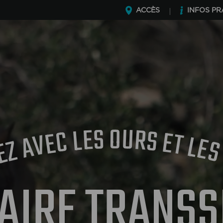
ACCÈS
INFOS PR
O
S
U
E
R
L
S
C
E
E
T
V
L
A
E
Z
E
M
AIRE TRANSS