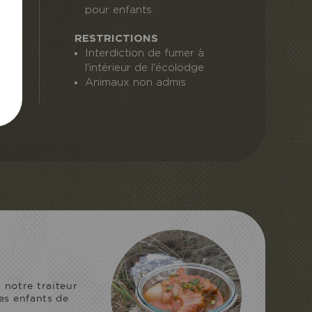
pour enfants
RESTRICTIONS
Interdiction de fumer à
l'intérieur de l'écolodge
Animaux non admis
T INSOLITE
DEMI-PENSION
 offre un séjour
 notre traiteur
des enfants de