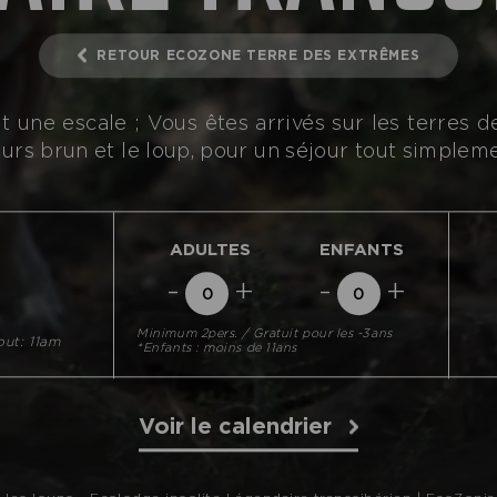
RETOUR ECOZONE TERRE DES EXTRÊMES
it une escale ; Vous êtes arrivés sur les terres 
ours brun et le loup, pour un séjour tout simplem
ADULTES
ENFANTS
-
+
-
+
Minimum 2pers. / Gratuit pour les -3ans
ut: 11am
*Enfants : moins de 11ans
Voir le calendrier