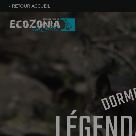
‹
RETOUR ACCUEIL
R
O
D
LÉGEND