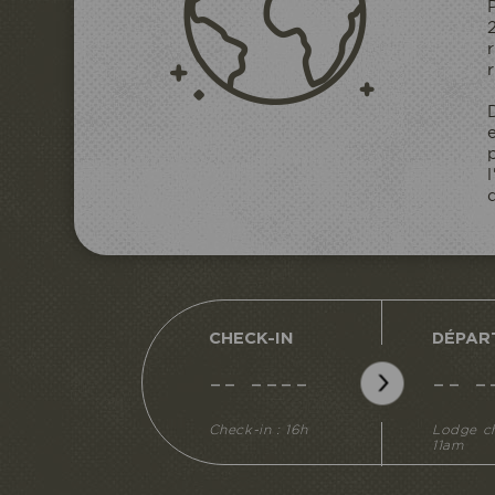
CHECK-IN
DÉPAR
-- ----
-- -
Check-in : 16h
Lodge c
11am