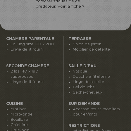
caractéristiques de ce
prédateur. Voir la fiche >
CHAMBRE PARENTALE
TERRASSE
Lit King size 180 x 200
Salon de jardin
Linge de lit fourni
Mobilier de détente
SECONDE CHAMBRE
SALLE D'EAU
2 lits 140 x 190
Vasque
superposés
Douche à l'italienne
Linge de lit fourni
Linge de toilette
Gel douche
Sèche-cheveux
CUISINE
SUR DEMANDE
Mini-bar
Accessoires et mobiliers
Micro-onde
pour enfants
Bouilloire
Cafetière
RESTRICTIONS
Grille-pain