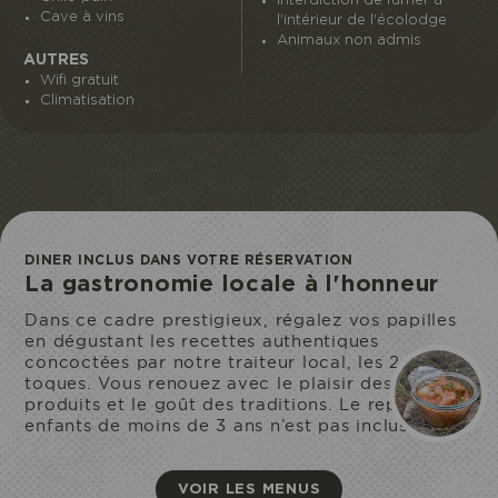
Interdiction de fumer à
Cave à vins
l'intérieur de l'écolodge
Animaux non admis
Je réserve mon entrée
AUTRES
Wifi gratuit
Climatisation
ACCÈS
DINER INCLUS DANS VOTRE RÉSERVATION
ECOPARC
La gastronomie locale à l'honneur
Dans ce cadre prestigieux, régalez vos papilles
en dégustant les recettes authentiques
concoctées par notre traiteur local, les 2
toques. Vous renouez avec le plaisir des bons
produits et le goût des traditions. Le repas des
enfants de moins de 3 ans n’est pas inclus.
VOIR LES MENUS