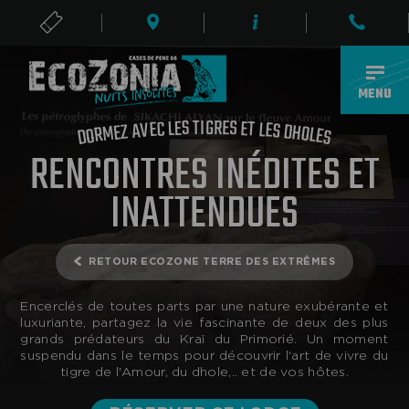
BILLETS
FR
MENU
G
I
T
R
S
E
E
S
L
E
C
T
E
L
V
E
A
S
Z
D
E
H
M
O
R
L
O
E
D
S
RENCONTRES INÉDITES ET
INATTENDUES
RETOUR ECOZONE TERRE DES EXTRÊMES
Encerclés de toutes parts par une nature exubérante et
luxuriante, partagez la vie fascinante de deux des plus
grands prédateurs du Kraï du Primorié. Un moment
suspendu dans le temps pour découvrir l'art de vivre du
tigre de l'Amour, du dhole,.. et de vos hôtes.