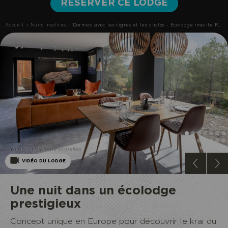
RÉSERVER CE LODGE
Accueil
›
Nuits Insolites
›
Dormez avec les tigres et les dholes - Ecolodge insolite Rencontres inédites et inattendues | Ecozonia
ECOPARC
Photos non contractuelles
VIDÉO DU LODGE
Une nuit dans un écolodge
prestigieux
Concept unique en Europe pour découvrir le kraï du