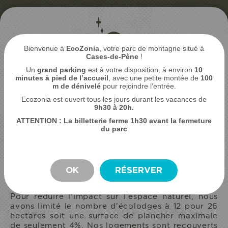
Bienvenue à
EcoZonia
, votre parc de montagne situé à
Cases-de-Pène
!
Un
grand parking
est à votre disposition, à environ
10
minutes à pied de l’accueil
, avec une petite montée de
100
m de dénivelé
pour rejoindre l’entrée.
Ecozonia est ouvert tous les jours durant les vacances de
9
h30 à 20h.
ATTENTION : La billetterie ferme 1h30 avant la fermeture
du parc
ECO-LODGES RESPECTUEUX DE
L'ENVIRONNEMENT
HÉBERGEMENTS
ÉCOLOGIQUES RESPECTUEUX
OK
RÉSERVER
DE L'ENVIRONNEMENT
Pour réduire l'impact sur l'espace naturel, nous
avons limité le nombre d'écolodges à 12 pour 26
hectares soit une surface de plancher maximale
de seulement 4%. Nos logements sont recouverts