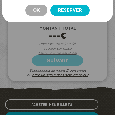
---€
MONTANT
OK
RÉSERVER
Suppr.
SEJOUR
MONTANT TOTAL
---€
Hors taxe de séjour 0€
à régler sur place
Check-in entre 16h et 18h
Suivant
Sélectionnez au moins 2 personnes
ou
offrir un séjour sans date de séjour
ACHETER MES BILLETS