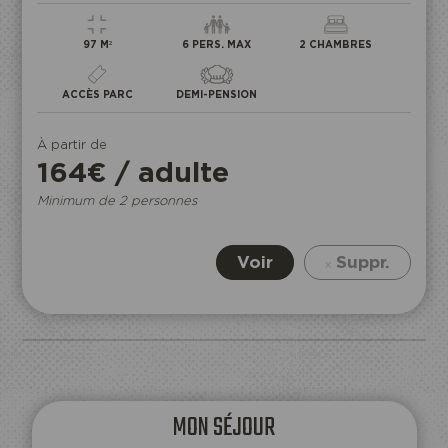
97 M²
6 PERS. MAX
2 CHAMBRES
ACCÈS PARC
DEMI-PENSION
À partir de
164€ / adulte
Minimum de 2 personnes
Voir
Suppr.
Je réserve mon entrée
ACCÈS
ECOPARC
MON SÉJOUR