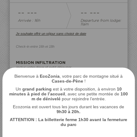
-- ---
-- ---
Arrivée : 16h
Departure from lodge:
11am
Je souhaite offrir un séjour sans choisir de date
Check-in entre 16h et 18h
MISSION INFILTRATION
inclus votre diner et petit déjeuner
voir la fiche du lodge ›
Bienvenue à
EcoZonia
, votre parc de montagne situé à
Cases-de-Pène
!
-
+
ADULTES
Un
grand parking
est à votre disposition, à environ
10
minutes à pied de l’accueil
, avec une petite montée de
100
-
+
ENFANTS
m de dénivelé
pour rejoindre l’entrée.
(3-10ans inclus)
Ecozonia est ouvert tous les jours durant les vacances de
-
+
9
h30 à 20h.
LIT BÉBÉ
(couverture non
ATTENTION : La billetterie ferme 1h30 avant la fermeture
incluse)
du parc