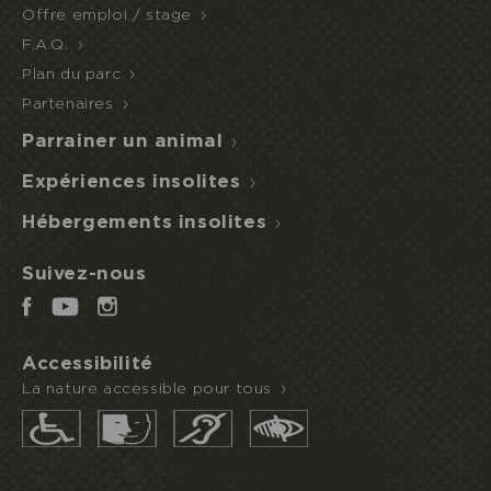
Je réserve ou offre un séjour
Offre emploi / stage
F.A.Q.
Plan du parc
ACCÈS
NUIT
DEMI-
ECOPARC
INSOLITE
PENSION
Partenaires
Parrainer un animal
Expériences insolites
Hébergements insolites
Suivez-nous
Accessibilité
La nature accessible pour tous