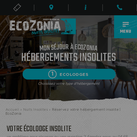
BILLETS
FR
MENU
R
À
U
O
E
C
J
O
É
Z
S
O
N
N
O
I
M
A
HÉBERGEMENTS INSOLITES
1
ECOLODGES
Choisissez votre type d'hébergement
Accueil
›
Nuits Insolites
›
Réservez votre hébergement insolite |
EcoZonia
ECOPARC
VOTRE ÉCOLODGE INSOLITE
un problème pour réserver ou une question ? Appelez nous au 04 68