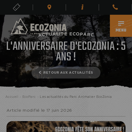
BILLETS
FR
MENU
É
T
E
I
C
L
O
A
U
P
A
T
C
R
A
C
L'ANNIVERSAIRE D'ECOZONIA : 5
ANS !
RETOUR AUX ACTUALITÉS
Accueil
›
EcoParc
›
Les actualités du Parc Animalier EcoZonia
ECOPARC
Article modifié le 17 juin 2026