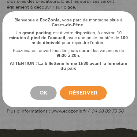
plus près des prédateurs. D'autres surprises seront
également à découvrir sur place.
Tous les bénéfices seront reversés à des
Bienvenue à
EcoZonia
, votre parc de montagne situé à
associations de conservations.
Cases-de-Pène
!
Un
grand parking
est à votre disposition, à environ
10
Les visiteurs portant un vêtement imprimé animal
minutes à pied de l’accueil
, avec une petite montée de
100
bénéficieront d'une réduction de 2 euros sur leur entrée
m de dénivelé
pour rejoindre l’entrée.
le jour de l'événement.
Ecozonia est ouvert tous les jours durant les vacances de
9
h30 à 20h.
Cet anniversaire sera l'occasion de célébrer cinq années
d'engagement en faveur des prédateurs menacés et de
ATTENTION : La billetterie ferme 1h30 avant la fermeture
du parc
remercier l'ensemble des visiteurs, partenaires et équipes
qui participent chaque jour à cette aventure.
Informations pratiques
OK
RÉSERVER
📅 Samedi 28 juin 2025📍 EcoZonia – La Montagne des
SEJOUR
Prédateurs, Cases-de-Pène (66)
Plus d'informations :
www.ecozonia.fr
/
04 68 89 73 50