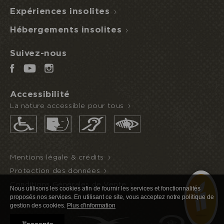
Expériences insolites
Je réserve ou offre un séjour
ACCÈS
NUIT
DEMI-
Hébergements insolites
ECOPARC
INSOLITE
PENSION
Suivez-nous
Accessibilité
La nature accessible pour tous
Mentions légale & crédits
Protection des données
Conditions Générales de Vente
Nous utilisons les cookies afin de fournir les services et fonctionnalités
proposés nos services. En utilisant ce site, vous acceptez notre politique de
Nous contacter
gestion des cookies.
Plus d'information