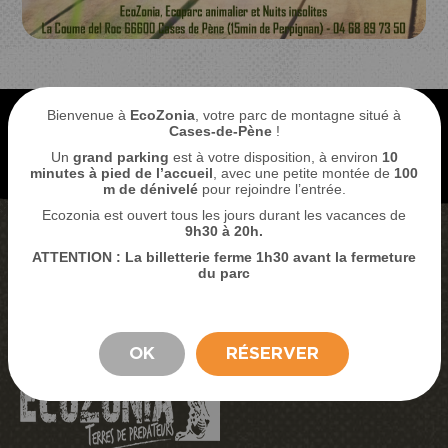
Bienvenue à
EcoZonia
, votre parc de montagne situé à
Cases-de-Pène
!
Un
grand parking
est à votre disposition, à environ
10
minutes à pied de l’accueil
, avec une petite montée de
100
m de dénivelé
pour rejoindre l’entrée.
Ecozonia est ouvert tous les jours durant les vacances de
9
h30 à 20h.
ATTENTION : La billetterie ferme 1h30 avant la fermeture
ACHETER MES BILLETS
du parc
RÉSERVER MON SÉJOUR
SEJOUR
OK
RÉSERVER