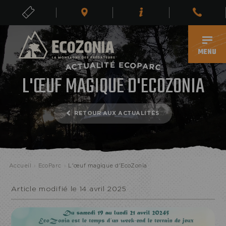
BILLETS
FR
MENU
É
T
E
I
C
L
O
A
U
P
A
T
C
R
A
C
L'ŒUF MAGIQUE D'ECOZONIA
RETOUR AUX ACTUALITÉS
ECOPARC
Accueil
›
EcoParc
›
L'œuf magique d'EcoZonia
Article modifié le 14 avril 2025