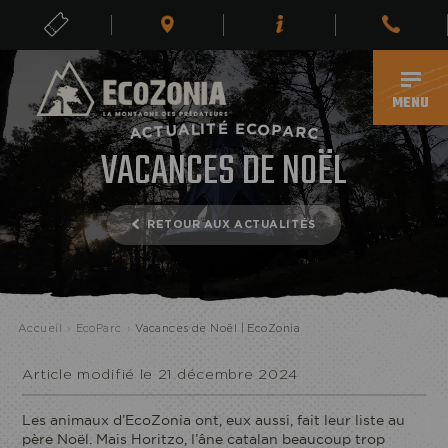
BILLETS
FR
MENU
É
T
E
I
C
L
O
A
U
P
A
T
C
R
A
C
VACANCES DE NOËL
RETOUR AUX ACTUALITÉS
ECOPARC
Accueil
›
EcoParc
›
Vacances de Noël | EcoZonia
Article modifié le 21 décembre 2024
Les animaux d’EcoZonia ont, eux aussi, fait leur liste au
père Noël. Mais Horitzo, l’âne catalan beaucoup trop