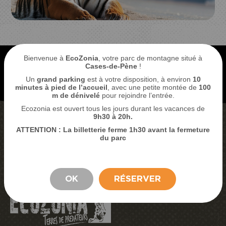
Bienvenue à
EcoZonia
, votre parc de montagne situé à
Cases-de-Pène
!
Un
grand parking
est à votre disposition, à environ
10
minutes à pied de l’accueil
, avec une petite montée de
100
m de dénivelé
pour rejoindre l’entrée.
Ecozonia est ouvert tous les jours durant les vacances de
9
h30 à 20h.
ATTENTION : La billetterie ferme 1h30 avant la fermeture
ACHETER MES BILLETS
du parc
RÉSERVER MON SÉJOUR
SEJOUR
OK
RÉSERVER