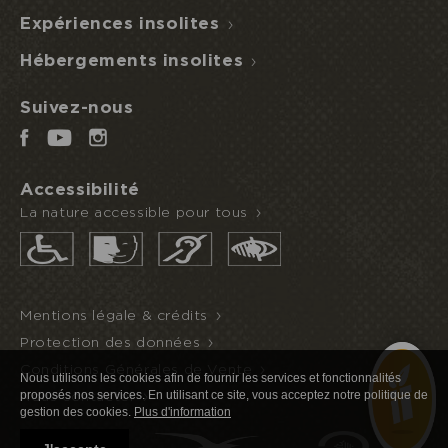
Expériences insolites
Je réserve ou offre un séjour
ACCÈS
NUIT
DEMI-
Hébergements insolites
ECOPARC
INSOLITE
PENSION
Suivez-nous
Accessibilité
La nature accessible pour tous
Mentions légale & crédits
Protection des données
Conditions Générales de Vente
Nous utilisons les cookies afin de fournir les services et fonctionnalités
proposés nos services. En utilisant ce site, vous acceptez notre politique de
Nous contacter
gestion des cookies.
Plus d'information