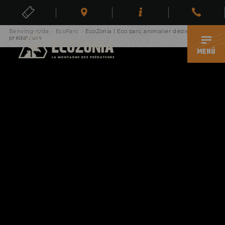
Erreur, page inexistante
ENTRADES
Benvingut/da
›
EcoParc
›
EcoZonia | Eco parc animalier dédié aux
CA
prédateurs
MENÚ
ECOPARC