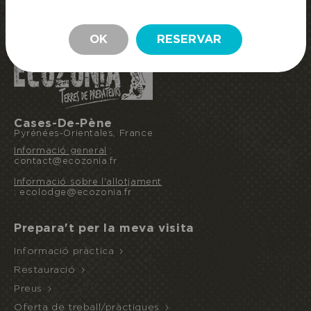
RESERVA LA MEVA ESTADA
ESTADA
OK
RESERVAR
Cases-De-Pène
Pyrénées-Orientales, France
Informació general
:
contact@ecozonia.fr
Informació sobre l'allotjament
: ecolodge@ecozonia.fr
Prepara't per la meva visita
Informació pràctica
Restauració
Preus
Oferta de treball/pràctiques