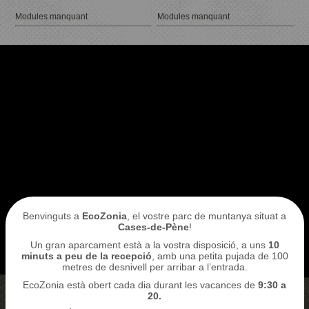
Modules manquant
Modules manquant
Reservo la meva entrada
ACCÉS A
L'ECOPARC
Benvinguts a
EcoZonia
, el vostre parc de muntanya situat a
Cases-de-Pène
!
Un gran aparcament està a la vostra disposició, a uns
10
minuts a peu de la recepció
, amb una petita pujada de 100
metres de desnivell per arribar a l’entrada.
EcoZonia està obert cada dia durant les vacances de
9:30 a
20.