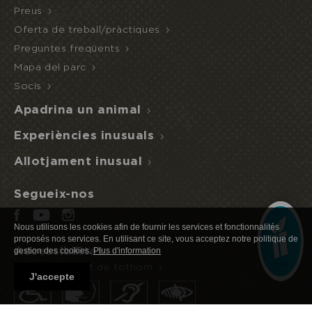
Preus
Oferta de treball/pràctiques
Preguntes freqüents
Mapa del parc
Reservo o ofereixo una estada
ACCÉS A
NIT
MITJA
L'ECOPARC
INUSUAL
PENSIÓ
Socis
Apadrina un animal
Experiències inusuals
Allotjament inusual
Segueix-nos
Nous utilisons les cookies afin de fournir les services et fonctionnalités
proposés nos services. En utilisant ce site, vous acceptez notre politique de
Accessibilitat
gestion des cookies.
Plus d'information
Natura a l'abast de tothom
J'accepte