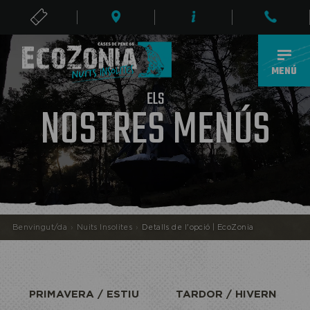
ENTRADES
CA
MENÚ
E
S
L
NOSTRES MENÚS
ECOPARC
Benvingut/da
›
Nuits Insolites
›
Detalls de l'opció | EcoZonia
PRIMAVERA / ESTIU
TARDOR / HIVERN