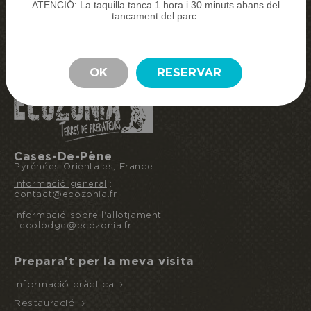
ATENCIÓ: La taquilla tanca 1 hora i 30 minuts abans del
COMPRA LES MEVES ENTRADES
tancament del parc.
RESERVA LA MEVA ESTADA
ESTADA
OK
RESERVAR
Cases-De-Pène
Pyrénées-Orientales, France
Informació general
:
contact@ecozonia.fr
Informació sobre l'allotjament
: ecolodge@ecozonia.fr
Prepara't per la meva visita
Informació pràctica
Restauració