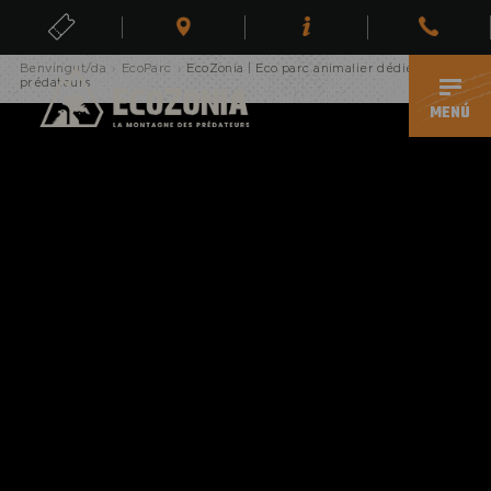
Erreur, page inexistante
ENTRADES
Benvingut/da
›
EcoParc
›
EcoZonia | Eco parc animalier dédié aux
CA
prédateurs
MENÚ
ECOPARC