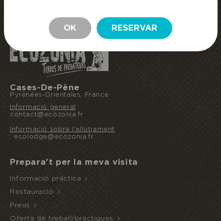
RESERVA LA MEVA ESTADA
ESTADA
OK
RESERVAR
Cases-De-Pène
Pyrénées-Orientales, France
Informació general
:
contact@ecozonia.fr
Informació sobre l'allotjament
: ecolodge@ecozonia.fr
Prepara't per la meva visita
Informació pràctica
Restauració
Preus
Oferta de treball/pràctiques