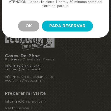
ATENCIÓN: La taquilla cierra 1 hora y 30 minutos antes del
COMPRAR MIS ENTRADAS
cierre del parque.
RESERVAR MI ESTANCIA
PERMANECER
OK
PARA RESERVAR
Cases-De-Pène
Pyrénées-Orientales, France
Información general
:
contact@ecozonia.fr
Información de alojamiento
:
ecolodge@ecozonia.fr
Preparar mi visita
Información práctica
Restauración