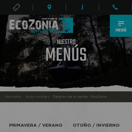
ENTRADAS
ES
MENÚ
S
T
E
R
U
N
O
MENÚS
ECOPARQUE
Welcome
›
Nuits Insolites
›
Detalles de la opción | EcoZonia
PRIMAVERA / VERANO
OTOÑO / INVIERNO