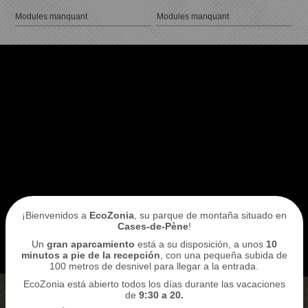
Modules manquant
Modules manquant
Reservo mi entrada
ACCESO
AL
ECOPARQUE
¡Bienvenidos a
EcoZonia
, su parque de montaña situado en
Cases-de-Pène
!
Un
gran aparcamiento
está a su disposición, a unos
10
minutos a pie de la recepción
, con una pequeña subida de
100 metros de desnivel para llegar a la entrada.
EcoZonia está abierto todos los días durante las vacaciones
de
9:30 a 20.