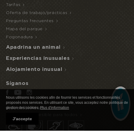
Tarifas
Oferta de trabajo/prácticas
Preguntas frecuentes
Mapa del parque
Reservo u ofrezco una estancia
ACCESO
NOCHE
AL
INUSUAL
MEDIA PENSIÓN
Fogonadura
ECOPARQUE
Apadrina un animal
Experiencias inusuales
Alojamiento inusual
Síganos
Nous utilisons les cookies afin de fournir les services et fonctionnalités
proposés nos services. En utilisant ce site, vous acceptez notre politique de
Accesibilidad
gestion des cookies.
Plus d'information
Naturaleza accesible para todos
J'accepte