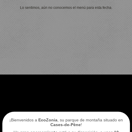
Lo sentimos, aún no conocemos el menú para esta fecha.
Reservo mi entrada
ACCESO
AL
ECOPARQUE
¡Bienvenidos a
EcoZonia
, su parque de montaña situado en
Cases-de-Pène
!