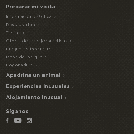
Preparar mi visita
Información práctica
Restauración
Tarifas
Oferta de trabajo/prácticas
Preguntas frecuentes
Mapa del parque
Fogonadura
Reservo u ofrezco una estancia
Apadrina un animal
ACCESO
NOCHE
AL
INUSUAL
MEDIA PENSIÓN
ECOPARQUE
Experiencias inusuales
Alojamiento inusual
Síganos