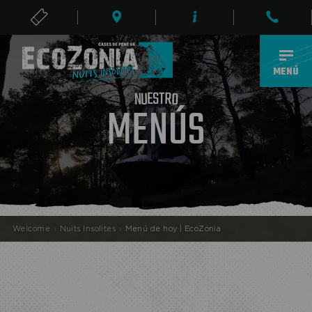
ENTRADAS
ES
MENÚ
S
T
E
R
U
N
O
MENÚS
ECOPARQUE
Welcome
›
Nuits Insolites
›
Menú de hoy | EcoZonia