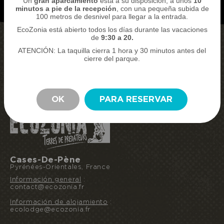
Un
gran aparcamiento
está a su disposición, a unos
10
minutos a pie de la recepción
, con una pequeña subida de
100 metros de desnivel para llegar a la entrada.
EcoZonia está abierto todos los días durante las vacaciones
de
9:30 a 20.
ATENCIÓN: La taquilla cierra 1 hora y 30 minutos antes del
COMPRAR MIS ENTRADAS
cierre del parque.
RESERVAR MI ESTANCIA
PERMANECER
OK
PARA RESERVAR
Cases-De-Pène
Pyrénées-Orientales, France
Información general
:
contact@ecozonia.fr
Información de alojamiento
:
ecolodge@ecozonia.fr