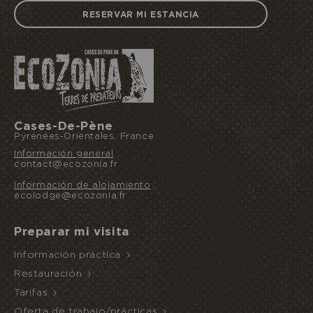
RESERVAR MI ESTANCIA
Reservo u ofrezco una estancia
Cases-De-Pène
Pyrénées-Orientales, France
Información general
:
ACCESO
NOCHE
contact@ecozonia.fr
AL
INUSUAL
MEDIA PENSIÓN
ECOPARQUE
Información de alojamiento
:
ecolodge@ecozonia.fr
Preparar mi visita
Información práctica
Restauración
Tarifas
Oferta de trabajo/prácticas