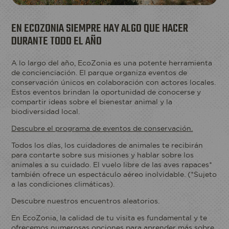
EN ECOZONIA SIEMPRE HAY ALGO QUE HACER
DURANTE TODO EL AÑO
A lo largo del año, EcoZonia es una potente herramienta
de concienciación. El parque organiza eventos de
conservación únicos en colaboración con actores locales.
Estos eventos brindan la oportunidad de conocerse y
compartir ideas sobre el bienestar animal y la
biodiversidad local.
Descubre el programa de eventos de conservación.
Todos los días, los cuidadores de animales te recibirán
para contarte sobre sus misiones y hablar sobre los
Reservo mi entrada
animales a su cuidado. El vuelo libre de las aves rapaces*
también ofrece un espectáculo aéreo inolvidable. (*Sujeto
a las condiciones climáticas).
Descubre nuestros encuentros aleatorios.
ACCESO
En EcoZonia, la calidad de tu visita es fundamental y te
AL
ECOPARQUE
ofrecemos numerosas opciones para aprender más sobre