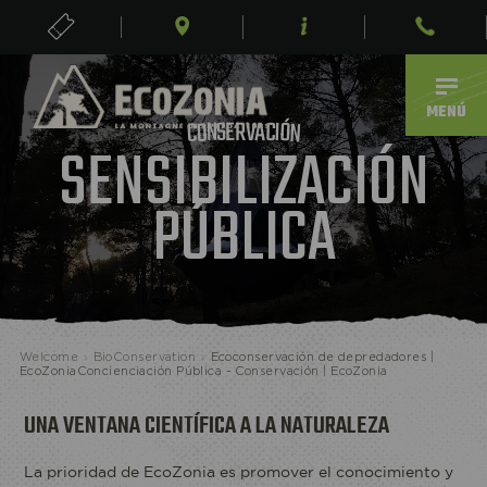
ENTRADAS
ES
MENÚ
R
V
E
A
S
C
N
I
Ó
O
N
C
SENSIBILIZACIÓN
PÚBLICA
Welcome
›
BioConservation
›
Ecoconservación de depredadores |
EcoZoniaConcienciación Pública - Conservación | EcoZonia
UNA VENTANA CIENTÍFICA A LA NATURALEZA
La prioridad de EcoZonia es promover el conocimiento y