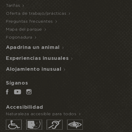
Tarifas
Oferta de trabajo/prácticas
Preguntas frecuentes
Mapa del parque
Fogonadura
Apadrina un animal
Experiencias inusuales
Alojamiento inusual
Reservo u ofrezco una estancia
Síganos
ACCESO
NOCHE
AL
INUSUAL
MEDIA PENSIÓN
ECOPARQUE
Accesibilidad
Naturaleza accesible para todos