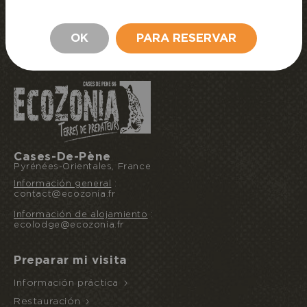
COMPRAR MIS ENTRADAS
OK
PARA RESERVAR
PERMANECER
RESERVAR MI ESTANCIA
Cases-De-Pène
Pyrénées-Orientales, France
Información general
:
contact@ecozonia.fr
Información de alojamiento
:
ecolodge@ecozonia.fr
Preparar mi visita
Información práctica
Restauración