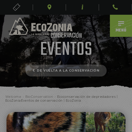
ENTRADAS
ES
MENÚ
R
V
E
A
S
C
N
I
Ó
O
N
C
EVENTOS
DE VUELTA A LA CONSERVACIÓN
ECOPARQUE
Welcome
›
BioConservation
›
Ecoconservación de depredadores |
EcoZoniaEventos de conservación | EcoZonia