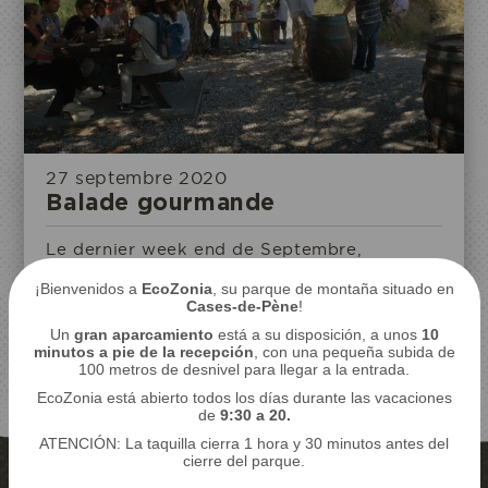
Reservo mi entrada
ACCESO
AL
ECOPARQUE
27 septembre 2020
Balade gourmande
Le dernier week end de Septembre,
EcoZonia organise une journée conservation
¡Bienvenidos a
EcoZonia
, su parque de montaña situado en
au profit de la WildCats Conservation
Cases-de-Pène
!
Alliance.
Leer más
Un
gran aparcamiento
está a su disposición, a unos
10
minutos a pie de la recepción
, con una pequeña subida de
100 metros de desnivel para llegar a la entrada.
EcoZonia está abierto todos los días durante las vacaciones
de
9:30 a 20.
ATENCIÓN: La taquilla cierra 1 hora y 30 minutos antes del
cierre del parque.