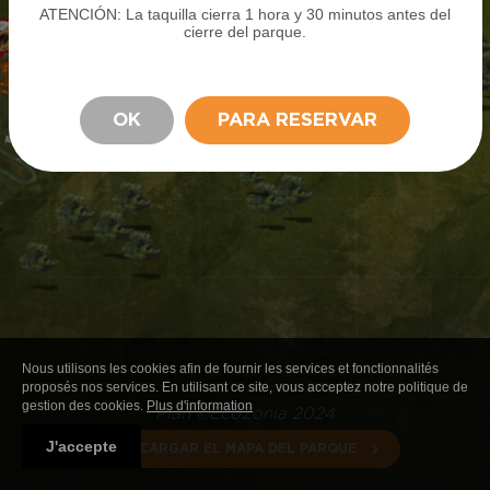
ATENCIÓN: La taquilla cierra 1 hora y 30 minutos antes del
cierre del parque.
PERMANECER
COMPRAR EN LÍNEA
VIVE UNA EXPERIENCIA
LA NOTICIA
OK
PARA RESERVAR
ENTRADAS
INUSUAL
PRÁCTICAS
ACCESO
NOCHE
AL
INUSUAL
MEDIA PENSIÓN
ECOPARQUE
Reservo u ofrezco una estancia
Nous utilisons les cookies afin de fournir les services et fonctionnalités
proposés nos services. En utilisant ce site, vous acceptez notre politique de
gestion des cookies.
Plus d'information
Plan ©EcoZonia 2024
J'accepte
DESCARGAR EL MAPA DEL PARQUE