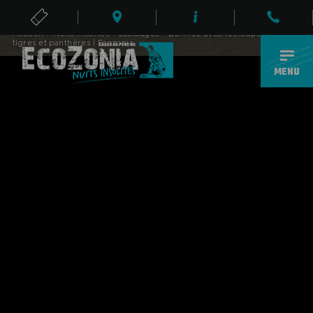
Accueil
›
Nuits Insolites
›
Ecolodges – Dormez avec les loups, ours,
BILLETS
tigres et panthères | Ecozonia
FR
MENU
ECOPARC