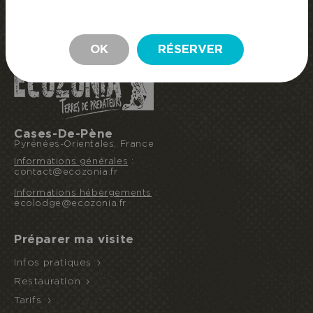
RÉSERVER MON SÉJOUR
SEJOUR
OK
RÉSERVER
Cases-De-Pène
Pyrénées-Orientales, France
Informations générales
:
contact@ecozonia.fr
Informations hébergements
:
ecolodge@ecozonia.fr
Préparer ma visite
Infos pratiques
Restauration
Tarifs