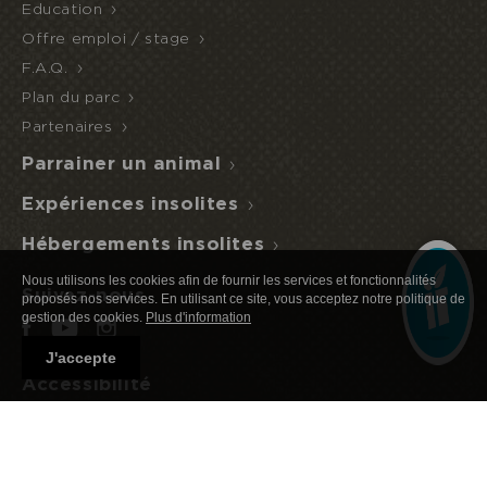
Education
Offre emploi / stage
ACCÈS
NUIT
DEMI-
Je réserve ou offre un séjour
F.A.Q.
ECOPARC
INSOLITE
PENSION
Plan du parc
Partenaires
Parrainer un animal
Expériences insolites
Hébergements insolites
Nous utilisons les cookies afin de fournir les services et fonctionnalités
Suivez-nous
proposés nos services. En utilisant ce site, vous acceptez notre politique de
gestion des cookies.
Plus d'information
J'accepte
Accessibilité
La nature accessible pour tous