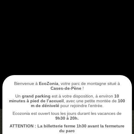
ACCÈS
Je réserve mon entrée
ECOPARC
Bienvenue à
EcoZonia
, votre parc de montagne situé à
Cases-de-Pène
!
Un
grand parking
est à votre disposition, à environ
10
minutes à pied de l’accueil
, avec une petite montée de
100
m de dénivelé
pour rejoindre l’entrée.
Ecozonia est ouvert tous les jours durant les vacances de
9
h30 à 20h.
ATTENTION : La billetterie ferme 1h30 avant la fermeture
ACHETER MES BILLETS
du parc