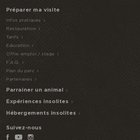
Préparer ma visite
Infos pratiques
Restauration
Tarifs
Education
Offre emploi / stage
F.A.Q.
Plan du parc
Je réserve ou offre un séjour
Partenaires
Parrainer un animal
ACCÈS
NUIT
DEMI-
ECOPARC
INSOLITE
PENSION
Expériences insolites
Hébergements insolites
Suivez-nous