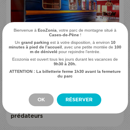
Bienvenue à
EcoZonia
, votre parc de montagne situé à
LÉGENDAIRE TRANSSIBÉRIEN
Cases-de-Pène
!
Dormez avec les ours et les
Un
grand parking
est à votre disposition, à environ
10
loups
minutes à pied de l’accueil
, avec une petite montée de
100
m de dénivelé
pour rejoindre l’entrée.
Ecozonia est ouvert tous les jours durant les vacances de
9
h30 à 20h.
ATTENTION : La billetterie ferme 1h30 avant la fermeture
du parc
OK
RÉSERVER
EXPÉRIENCE BIVOUAC
SEJOUR
Dormez aux sons des
prédateurs