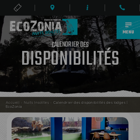
BILLETS
FR
MENU
R
D
I
E
N
R
E
D
L
A
E
C
S
DISPONIBILITÉS
Accueil
›
Nuits Insolites
›
Calendrier des disponibilités des lodges |
EcoZonia
ECOPARC