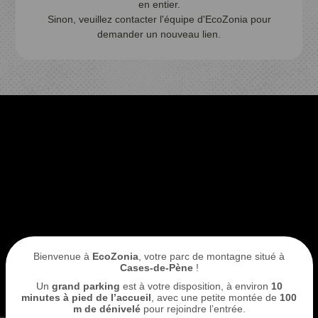
en entier.
Sinon, veuillez contacter l'équipe d'EcoZonia pour
demander un nouveau lien.
Je réserve mon entrée
ACCÈS
ECOPARC
Bienvenue à
EcoZonia
, votre parc de montagne situé à
Cases-de-Pène
!
Un
grand parking
est à votre disposition, à environ
10
minutes à pied de l’accueil
, avec une petite montée de
100
m de dénivelé
pour rejoindre l’entrée.