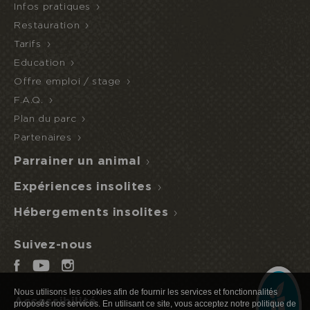
Infos pratiques
Restauration
Tarifs
Education
Offre emploi / stage
F.A.Q.
Plan du parc
Je réserve ou offre un séjour
ACCÈS
NUIT
DEMI-
Partenaires
ECOPARC
INSOLITE
PENSION
Parrainer un animal
Expériences insolites
Hébergements insolites
Suivez-nous
Nous utilisons les cookies afin de fournir les services et fonctionnalités
Accessibilité
proposés nos services. En utilisant ce site, vous acceptez notre politique de