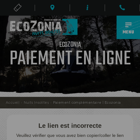
BILLETS
FR
MENU
Z
O
O
N
C
I
A
E
PAIEMENT EN LIGNE
ECOPARC
Accueil
›
Nuits Insolites
›
Paiement complémentaire | Ecozonia
Le lien est incorrecte
Veuillez vérifier que vous avez bien copier/coller le lien