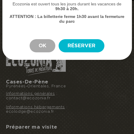
Ecozonia est ouvert tous les jours durant les vacances de
9
h30 à 20h.
ATTENTION : La billetterie ferme 1h30 avant la fermeture
ACHETER MES BILLETS
du parc
RÉSERVER MON SÉJOUR
SEJOUR
OK
RÉSERVER
Cases-De-Pène
Pyrénées-Orientales, France
Informations générales
:
contact@ecozonia.fr
Informations hébergements
:
ecolodge@ecozonia.fr
Préparer ma visite